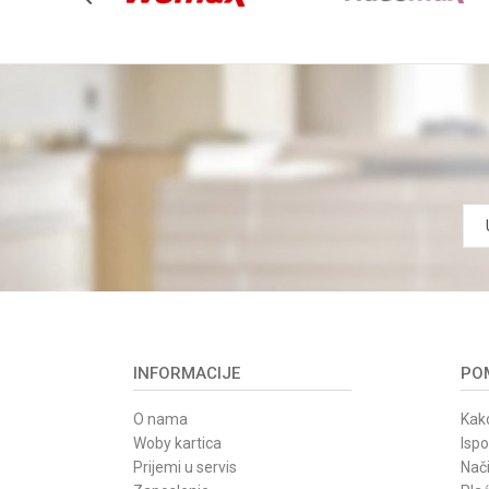
INFORMACIJE
POM
O nama
Kako
Woby kartica
Isp
Prijemi u servis
Nači