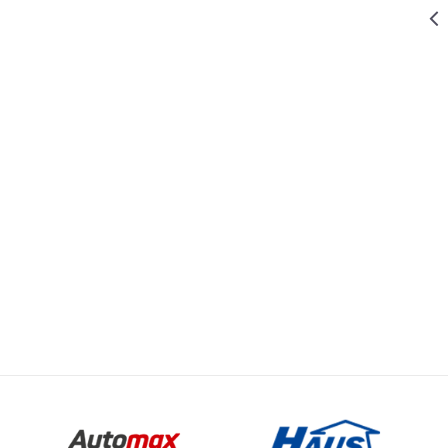
1.014,30
RSD
ODEĆA
1.449,00
RSD
PRSLUK
PLAVI VEL. L
Vrednost
Email
1.014,30
RSD
ODEĆA
ODEĆA
1.449,00
RSD
PRSLUK
PLAVI VEL. M
WOMAX
1.449,00
RSD
ODEĆA
PRSLUK CRNI
VEL. XXL