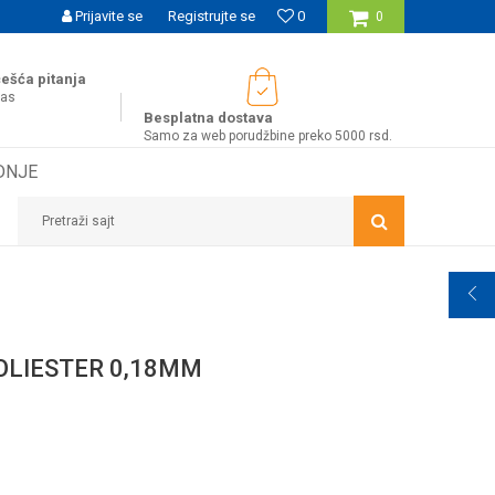
SIGURNO PLAĆANJE PLATNIM KARTICAMA
Prijavite se
Registrujte se
0
WOBY KA
0
ešća pitanja
nas
Besplatna dostava
Samo za web porudžbine preko 5000 rsd.
DNJE
Pretraži sajt
OLIESTER 0,18MM