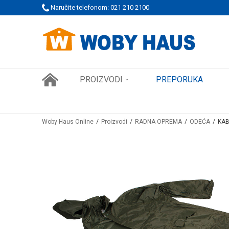
Naručite telefonom: 021 210 2100
WOBY KARTICA NAGRAĐUJE SVAKU KUPOVINU!
PROIZVODI
PREPORUKA
Woby Haus Online
Proizvodi
RADNA OPREMA
ODEĆA
KAB