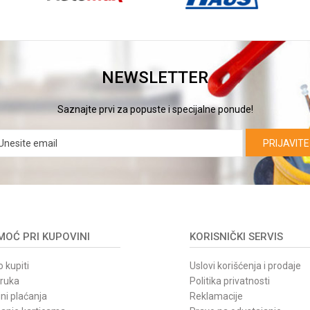
NEWSLETTER
Saznajte prvi za popuste i specijalne ponude!
PRIJAVITE
OĆ PRI KUPOVINI
KORISNIČKI SERVIS
 kupiti
Uslovi korišćenja i prodaje
oruka
Politika privatnosti
ni plaćanja
Reklamacije