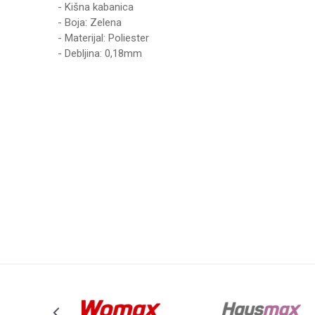
- Kišna kabanica
- Boja: Zelena
- Materijal: Poliester
- Debljina: 0,18mm
Karakteristika
Ime/Nadimak
Kategorija
Brend
Poruka
Anti-spam zaštita - izračunajte koliko je 6 - 1 :
POŠALJI