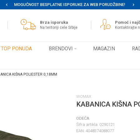
MOGUĆNOST BESPLATNE ISPORUKE ZA WEB PORUDŽBINE!
Brza isporuka
Pomoć i najč
Na teritoriji cele Srbije
Kontaktirajte 
TOP PONUDA
BRENDOVI
MAGAZIN
RA
ANICA KIŠNA POLIESTER 0,18MM
WOMAX
KABANICA KIŠNA P
ODEĆA
Šifra artikla:
0290121
EAN:
4048374088077