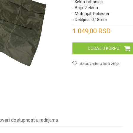
- Kišna kabanica
- Boja: Zelena
- Materijal: Poliester
- Debljina: 0,18mm
Unesi količinu
1.049,00
RSD
DODAJ U KORPU
Sačuvajte u listi želja
overi dostupnost u radnjama