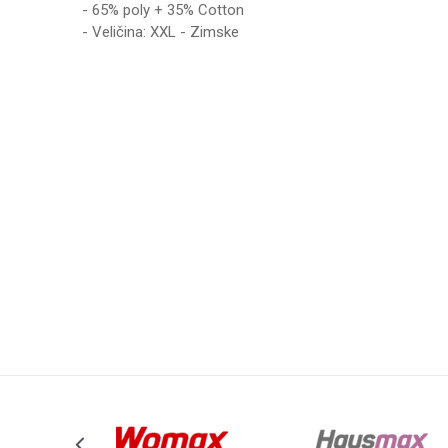
- 65% poly + 35% Cotton
- Veličina: XXL - Zimske
Karakteristika
Ime/Nadimak
Kategorija
Brend
Poruka
Anti-spam zaštita - izračunajte koliko je 2 + 3 :
POŠALJI