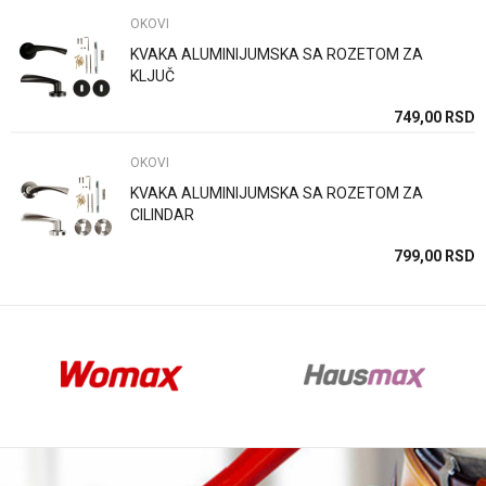
OKOVI
KVAKA ALUMINIJUMSKA SA ROZETOM ZA
KLJUČ
Anti-spam zaštita - izračunajte koliko je 6 - 1 :
SD
749,00
RSD
OKOVI
POŠALJI
KVAKA ALUMINIJUMSKA SA ROZETOM ZA
CILINDAR
SD
799,00
RSD