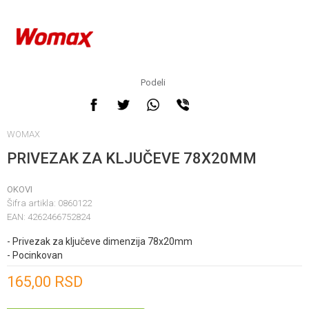
Podeli
WOMAX
PRIVEZAK ZA KLJUČEVE 78X20MM
OKOVI
Šifra artikla:
0860122
EAN:
4262466752824
- Privezak za ključeve dimenzija 78x20mm
- Pocinkovan
Unesi količinu
165,00
RSD