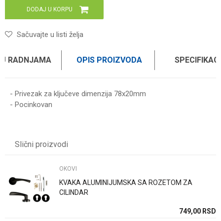
DODAJ U KORPU
Sačuvajte u listi želja
 U RADNJAMA
OPIS PROIZVODA
SPECIFIKAC
- Privezak za ključeve dimenzija 78x20mm
- Pocinkovan
Karakteristika
Vrednost
Ime/Nadimak
Kategorija
OKOVI
Slični proizvodi
Brend
WOMAX
Email
OKOVI
KVAKA ALUMINIJUMSKA SA ROZETOM ZA
Poruka
CILINDAR
SD
749,00
RSD