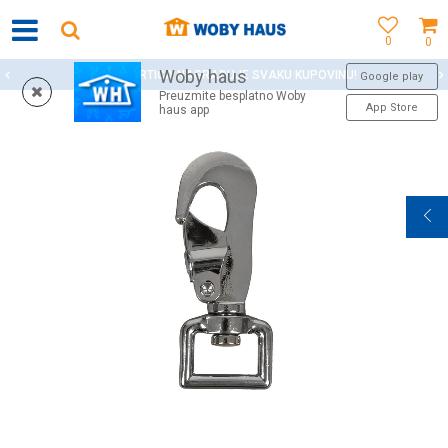
0
0
Woby haus
WOBY KARTICA NAGRAĐUJE SVAKU KUPOVINU!
Google play
Preuzmite besplatno Woby
App Store
haus app