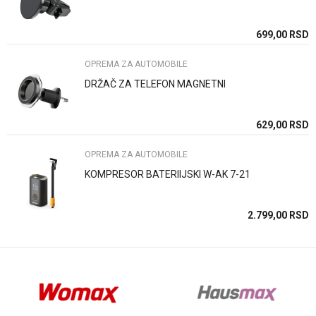
Poruka
SD
699,00
RSD
OPREMA ZA AUTOMOBILE
DRŽAČ ZA TELEFON MAGNETNI
Anti-spam zaštita - izračunajte koliko je 4 + 1 :
SD
629,00
RSD
OPREMA ZA AUTOMOBILE
POŠALJI
KOMPRESOR BATERIIJSKI W-AK 7-21
SD
2.799,00
RSD