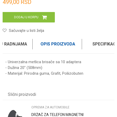
499,00
RSD
DODAJ U KORPU
Sačuvajte u listi želja
 U RADNJAMA
OPIS PROIZVODA
SPECIFIKAC
- Univerzalna metlica brisače sa 10 adaptera
- Dužina 20" (508mm)
- Materijal: Prirodna guma, Grafit, Poliizobuten
Karakteristika
Vrednost
Ime/Nadimak
Kategorija
OPREMA ZA AUTOMOBILE
Slični proizvodi
Težina specifikacija
0 kg
Email
Brend
WOMAX
OPREMA ZA AUTOMOBILE
DRŽAČ ZA TELEFON MAGNETNI