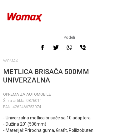
Podeli
WOMAX
METLICA BRISAČA 500MM
UNIVERZALNA
OPREMA ZA AUTOMOBILE
Šifra artikla:
0876014
EAN:
4262466753074
- Univerzalna metlica brisače sa 10 adaptera
- Dužina 20" (508mm)
- Materijal: Prirodna guma, Grafit, Poliizobuten
Unesi količinu