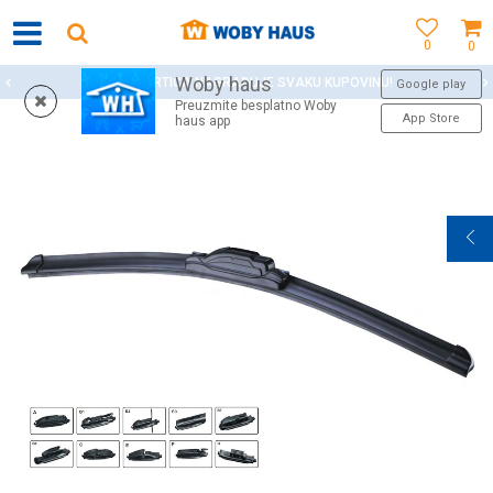
0
0
Woby haus
WOBY KARTICA NAGRAĐUJE SVAKU KUPOVINU!
Google play
Preuzmite besplatno Woby
App Store
haus app