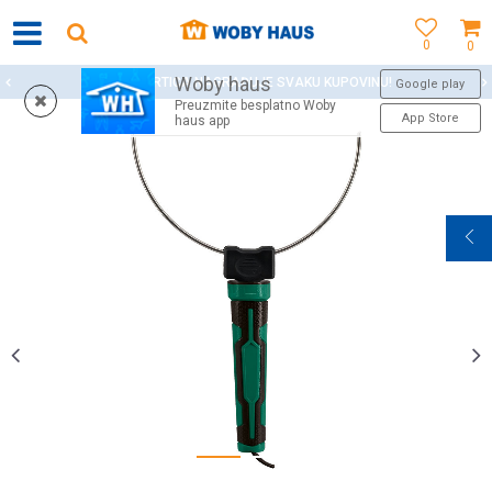
0
0
Woby haus
WOBY KARTICA NAGRAĐUJE SVAKU KUPOVINU!
Google play
Preuzmite besplatno Woby
App Store
haus app
1
2