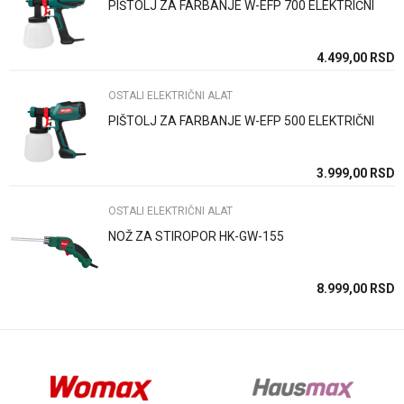
PIŠTOLJ ZA FARBANJE W-EFP 700 ELEKTRIČNI
Poruka
SD
4.499,00
RSD
SD
OSTALI ELEKTRIČNI ALAT
PIŠTOLJ ZA FARBANJE W-EFP 500 ELEKTRIČNI
Anti-spam zaštita - izračunajte koliko je 4 + 1 :
SD
3.999,00
RSD
OSTALI ELEKTRIČNI ALAT
POŠALJI
NOŽ ZA STIROPOR HK-GW-155
SD
8.999,00
RSD