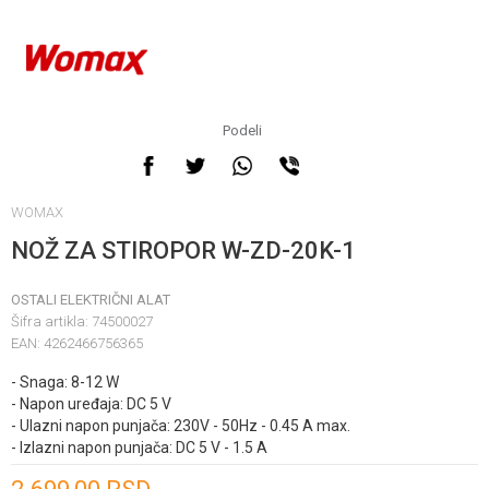
Podeli
WOMAX
NOŽ ZA STIROPOR W-ZD-20K-1
OSTALI ELEKTRIČNI ALAT
Šifra artikla:
74500027
EAN:
4262466756365
- Snaga: 8-12 W
- Napon uređaja: DC 5 V
- Ulazni napon punjača: 230V - 50Hz - 0.45 A max.
- Izlazni napon punjača: DC 5 V - 1.5 A
Unesi količinu