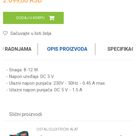
2.699,00
RSD
DODAJ U KORPU
Sačuvajte u listi želja
 U RADNJAMA
OPIS PROIZVODA
SPECIFIKAC
- Snaga: 8-12 W
- Napon uređaja: DC 5 V
- Ulazni napon punjača: 230V - 50Hz - 0.45 A max.
- Izlazni napon punjača: DC 5 V - 1.5 A
Karakteristika
Vrednost
Ime/Nadimak
Kategorija
OSTALI ELEKTRIČNI ALAT
Slični proizvodi
Brend
WOMAX
Email
OSTALI ELEKTRIČNI ALAT