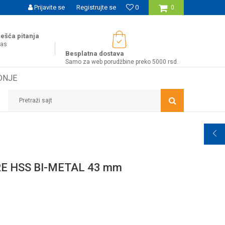
WOBY KARTICA NAGRAĐUJE SVAKU KUPOVINU!
Prijavite se
Registrujte se
0
MOGUĆNOST BE
0
ešća pitanja
nas
Besplatna dostava
Samo za web porudžbine preko 5000 rsd.
DNJE
Pretraži sajt
E HSS BI-METAL 43 mm