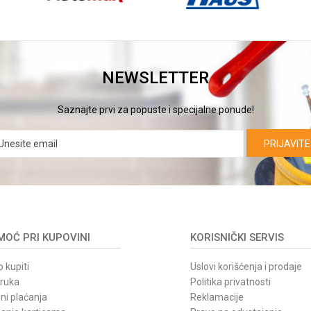
NEWSLETTER
Saznajte prvi za popuste i specijalne ponude!
PRIJAVITE
OĆ PRI KUPOVINI
KORISNIČKI SERVIS
 kupiti
Uslovi korišćenja i prodaje
oruka
Politika privatnosti
ni plaćanja
Reklamacije