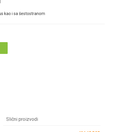
l
us kao i sa šestostranom
Slični proizvodi