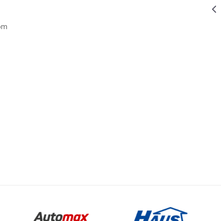
539,00
RSD
OSTALI PRIBOR ZA BUŠILICE
NOSAČ
BITOVA I
nom
NASADNIH
KLJUČEVA
Email
1/4"
1.049,00
RSD
OSTALI PRIBOR ZA BUŠILICE
OR ZA BUŠILICE
SEKAČ LIMA
ZA BUŠILICU
399,00
RSD
OSTALI PRIBOR ZA BUŠILICE
ČETKA ZA
BUŠILICU SET
3 KOM