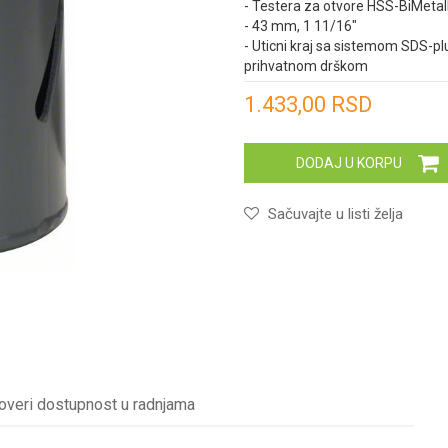
- Testera za otvore HSS-BiMetal
- 43 mm, 1 11/16"
- Uticni kraj sa sistemom SDS-pl
prihvatnom drškom
Unesi količinu
1.433,00
RSD
DODAJ U KORPU
Sačuvajte u listi želja
overi dostupnost u radnjama