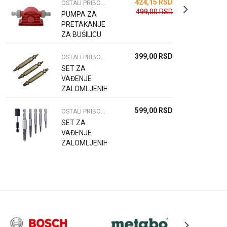
424,15
RSD
OSTALI PRIBOR ZA BUŠILICE
499,00
RSD
PUMPA ZA
PRETAKANJE
ZA BUŠILICU
399,00
RSD
OSTALI PRIBOR ZA BUŠILICE
SET ZA
VAĐENJE
ZALOMLJENIH
VIJAKA 3
KOM
599,00
RSD
OSTALI PRIBOR ZA BUŠILICE
SET ZA
VAĐENJE
ZALOMLJENIH
VIJAKA 6
KOM