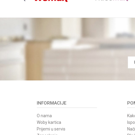
INFORMACIJE
POM
O nama
Kako
Woby kartica
Isp
Prijemi u servis
Nači