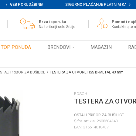
NE!
SIGURNO PLAĆANJE PLATNIM KARTICAMA
Brza isporuka
Pomoć i najč
Na teritoriji cele Srbije
Kontaktirajte 
TOP PONUDA
BRENDOVI
MAGAZIN
RA
STALI PRIBOR ZA BUŠILICE
TESTERA ZA OTVORE HSS BI-METAL 43 mm
BOSCH
TESTERA ZA OTVOR
OSTALI PRIBOR ZA BUŠILICE
Šifra artikla:
2608584143
EAN:
3165140104371