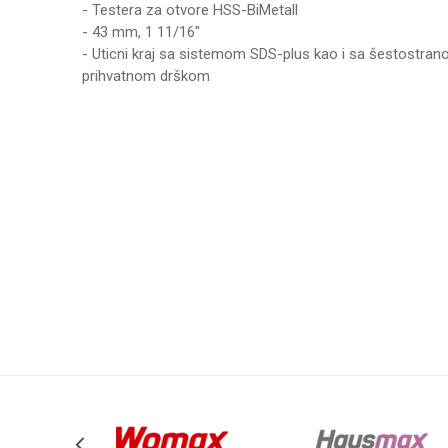
- Testera za otvore HSS-BiMetall
- 43 mm, 1 11/16"
- Uticni kraj sa sistemom SDS-plus kao i sa šestostra
prihvatnom drškom
Karakteristika
Vrednost
Ime/Nadimak
Kategorija
OSTALI PRIB
Brend
BOSCH
Poruka
Anti-spam zaštita - izračunajte koliko je 9 - 4 :
POŠALJI