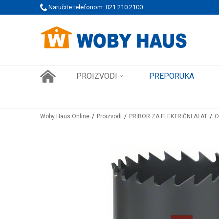
UPOVINU!
Naručite telefonom: 021 210 2100
MOGUĆNOST BESPLATNE ISPORUKE ZA WEB PORUDŽBI
PROIZVODI
PREPORUKA
Woby Haus Online
Proizvodi
PRIBOR ZA ELEKTRIČNI ALAT
O