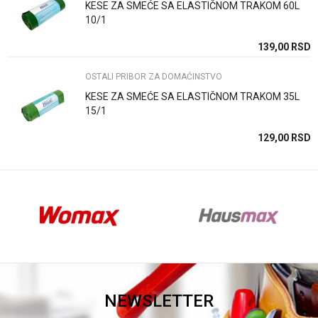
KESE ZA SMEĆE SA ELASTIČNOM TRAKOM 60L
10/1
Anti-spam zaštita - izračunajte koliko je 4 + 1 :
SD
139,00
RSD
SD
OSTALI PRIBOR ZA DOMAĆINSTVO
POŠALJI
KESE ZA SMEĆE SA ELASTIČNOM TRAKOM 35L
15/1
SD
129,00
RSD
SD
NEWSLETTER