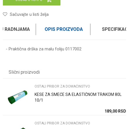
Sačuvajte u listi želja
 U RADNJAMA
OPIS PROIZVODA
SPECIFIKAC
- Praktična drška za malu foliju 0117002
Karakteristika
Vrednost
Ime/Nadimak
Kategorija
OSTALI PRIBOR ZA DOMAĆINSTVO
Slični proizvodi
Brend
WOMAX
Email
OSTALI PRIBOR ZA DOMAĆINSTVO
KESE ZA SMEĆE SA ELASTIČNOM TRAKOM 80L
Poruka
10/1
SD
189,00
RSD
OSTALI PRIBOR ZA DOMAĆINSTVO