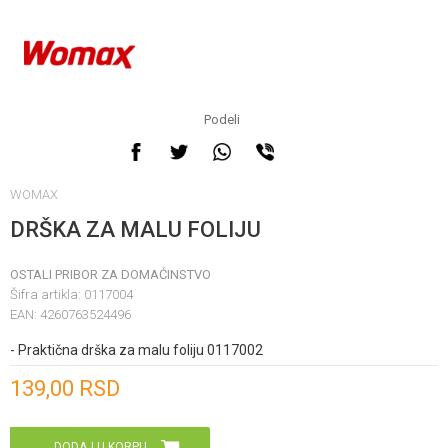
Podeli
WOMAX
DRŠKA ZA MALU FOLIJU
OSTALI PRIBOR ZA DOMAĆINSTVO
Šifra artikla:
0117004
EAN:
4260763524496
- Praktična drška za malu foliju 0117002
Unesi količinu
139,00
RSD
DODAJ U KORPU