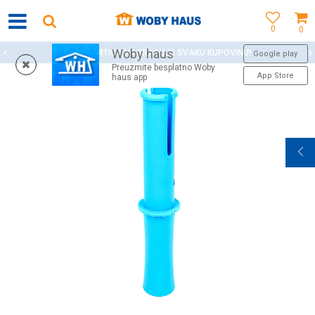
0
0
Woby haus
WOBY KARTICA NAGRAĐUJE SVAKU KUPOVINU!
Google play
Preuzmite besplatno Woby
App Store
haus app