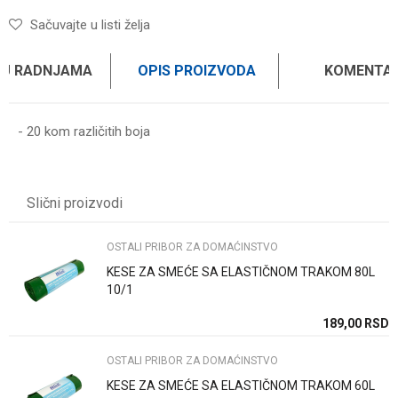
Sačuvajte u listi želja
 U RADNJAMA
OPIS PROIZVODA
KOMENTAR
- 20 kom različitih boja
Ime/Nadimak
Slični proizvodi
Email
OSTALI PRIBOR ZA DOMAĆINSTVO
KESE ZA SMEĆE SA ELASTIČNOM TRAKOM 80L
Poruka
10/1
SD
189,00
RSD
OSTALI PRIBOR ZA DOMAĆINSTVO
KESE ZA SMEĆE SA ELASTIČNOM TRAKOM 60L