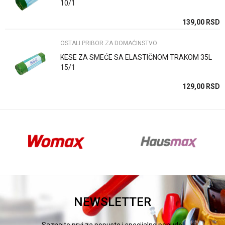
10/1
Anti-spam zaštita - izračunajte koliko je 4 + 1 :
SD
139,00
RSD
SD
OSTALI PRIBOR ZA DOMAĆINSTVO
POŠALJI
KESE ZA SMEĆE SA ELASTIČNOM TRAKOM 35L
15/1
SD
129,00
RSD
SD
NEWSLETTER