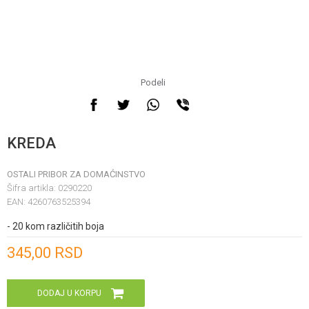
Podeli
KREDA
OSTALI PRIBOR ZA DOMAĆINSTVO
Šifra artikla:
0290220
EAN:
4260763525394
- 20 kom različitih boja
Unesi količinu
345,00
RSD
DODAJ U KORPU