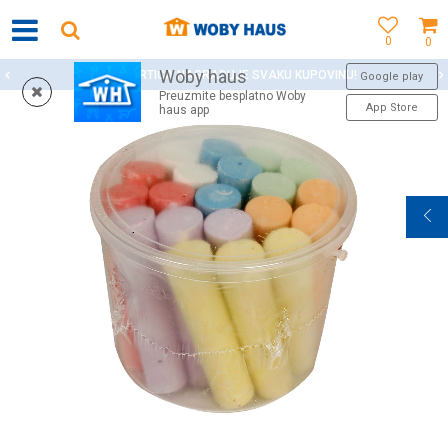
0
0
Woby haus
WOBY KARTICA NAGRAĐUJE SVAKU KUPOVINU!
Google play
Preuzmite besplatno Woby
App Store
haus app