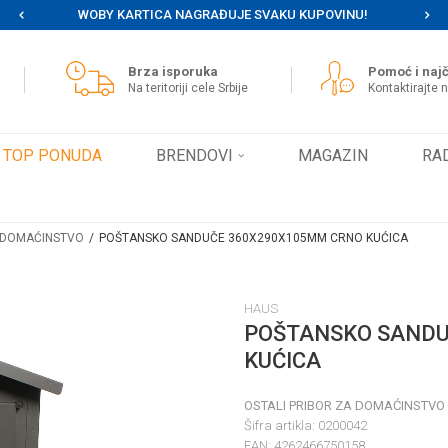
WOBY KARTICA NAGRAĐUJE SVAKU KUPOVINU!
MOG
Brza isporuka
Pomoć i najč
Na teritoriji cele Srbije
Kontaktirajte 
TOP PONUDA
BRENDOVI
MAGAZIN
RA
A DOMAĆINSTVO
POŠTANSKO SANDUČE 360X290X105MM CRNO KUĆICA
HAUS
POŠTANSKO SANDU
KUĆICA
OSTALI PRIBOR ZA DOMAĆINSTVO
Šifra artikla:
0200042
EAN:
4262466750158