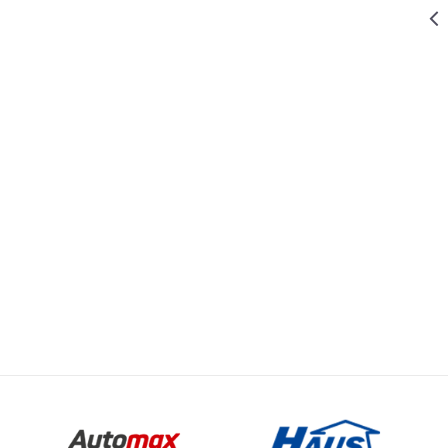
155,00
RSD
OSTALI PRIBOR ZA DOMAĆINSTVO
KESE ZA
SMEĆE 60L
20/1
Email
IBOR ZA DOMAĆINSTVO
1.574,10
RSD
OSTALI PRIBOR ZA DOMAĆINSTVO
1.749,00
RSD
APARAT ZA
SECKANJE -
SECKO HA-MF
250
3.149,10
RSD
OSTALI PRIBOR ZA DOMAĆINSTVO
3.499,00
RSD
BLENDER HA-
EB 400