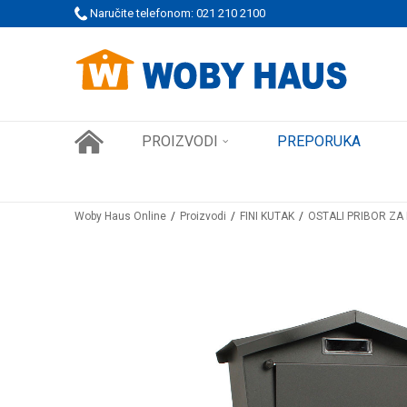
 PORUDŽBINE!
Naručite telefonom: 021 210 2100
SIGURNO PLAĆANJE PLATNIM KARTICAMA
PROIZVODI
PREPORUKA
Woby Haus Online
Proizvodi
FINI KUTAK
OSTALI PRIBOR Z