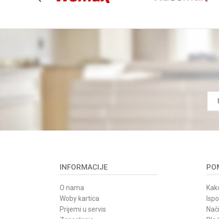
INFORMACIJE
POM
O nama
Kako
Woby kartica
Isp
Prijemi u servis
Nači