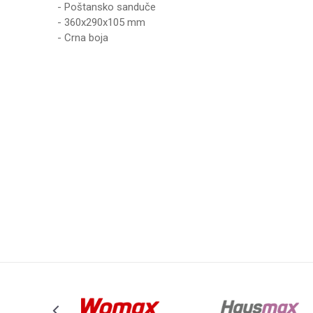
- Poštansko sanduče
- 360x290x105 mm
- Crna boja
Karakteristika
Vrednost
Ime/Nadimak
Kategorija
OSTALI PR
Težina specifikacija
0 kg
Poruka
Brend
HAUS
Anti-spam zaštita - izračunajte koliko je 9 - 4 :
POŠALJI