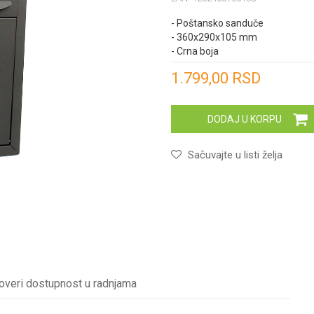
- Poštansko sanduče
- 360x290x105 mm
- Crna boja
Unesi količinu
1.799,00
RSD
DODAJ U KORPU
Sačuvajte u listi želja
overi dostupnost u radnjama