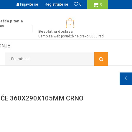
UĆNOST BESPLATNE ISPORUKE ZA WEB PORUDŽBINE!
Prijavite se
Registrujte se
0
0
ešća pitanja
nas
Besplatna dostava
Samo za web porudžbine preko 5000 rsd.
DNJE
Pretraži sajt
ČE 360X290X105MM CRNO