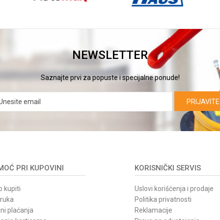
NEWSLETTER
Saznajte prvi za popuste i specijalne ponude!
PRIJAVITE
OĆ PRI KUPOVINI
KORISNIČKI SERVIS
 kupiti
Uslovi korišćenja i prodaje
oruka
Politika privatnosti
ni plaćanja
Reklamacije