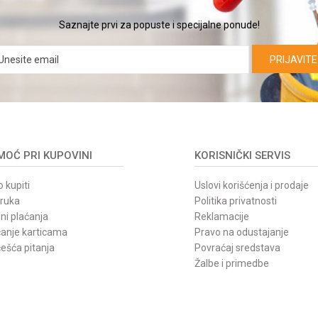
Saznajte prvi za popuste i specijalne ponude!
PRIJAVITE
OĆ PRI KUPOVINI
KORISNIČKI SERVIS
 kupiti
Uslovi korišćenja i prodaje
oruka
Politika privatnosti
ni plaćanja
Reklamacije
ćanje karticama
Pravo na odustajanje
ešća pitanja
Povraćaj sredstava
Žalbe i primedbe