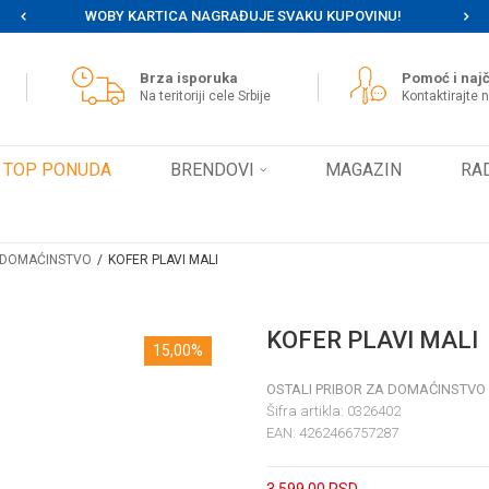
WOBY KARTICA NAGRAĐUJE SVAKU KUPOVINU!
MOG
Brza isporuka
Pomoć i najč
Na teritoriji cele Srbije
Kontaktirajte 
TOP PONUDA
BRENDOVI
MAGAZIN
RA
A DOMAĆINSTVO
KOFER PLAVI MALI
KOFER PLAVI MALI
15,00
%
OSTALI PRIBOR ZA DOMAĆINSTVO
Šifra artikla:
0326402
EAN:
4262466757287