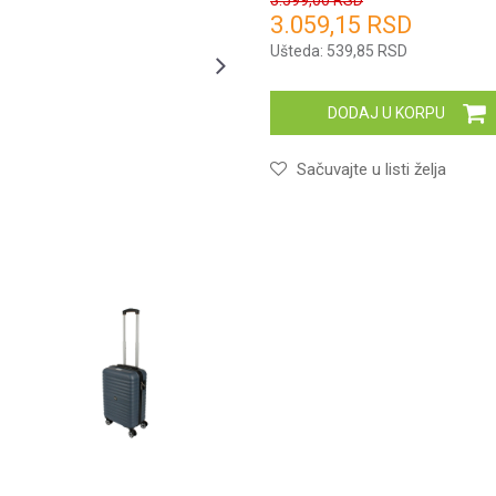
3.599,00
RSD
3.059,15
RSD
Unesi količinu
Ušteda:
539,85
RSD
DODAJ U KORPU
Sačuvajte u listi želja