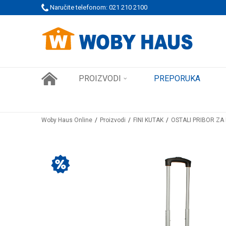
 PORUDŽBINE!
Naručite telefonom: 021 210 2100
SIGURNO PLAĆANJE PLATNIM KARTICAMA
PROIZVODI
PREPORUKA
Woby Haus Online
Proizvodi
FINI KUTAK
OSTALI PRIBOR Z