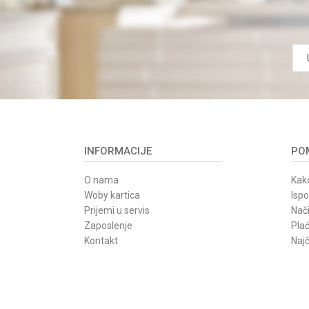
INFORMACIJE
POM
O nama
Kako
Woby kartica
Isp
Prijemi u servis
Nači
Zaposlenje
Pla
Kontakt
Najč