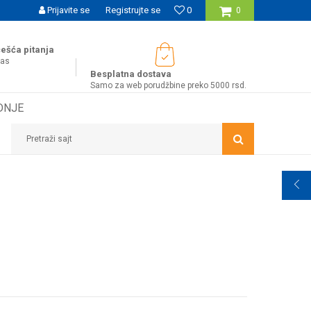
UĆNOST BESPLATNE ISPORUKE ZA WEB PORUDŽBINE!
Prijavite se
Registrujte se
0
0
ešća pitanja
nas
Besplatna dostava
Samo za web porudžbine preko 5000 rsd.
DNJE
Pretraži sajt