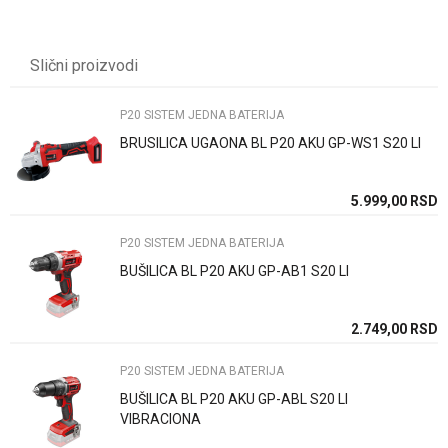
UPUTSTVO ZA KORIŠĆENJE
Karakteristika
Vrednost
Ime/Nadimak
Preuzmite uputstvo
Kategorija
P20 SISTEM JEDNA BATERIJA
Slični proizvodi
Brend
WOMAX PREMIUM
Email
P20 SISTEM JEDNA BATERIJA
BRUSILICA UGAONA BL P20 AKU GP-WS1 S20 LI
Poruka
SD
5.999,00
RSD
P20 SISTEM JEDNA BATERIJA
BUŠILICA BL P20 AKU GP-AB1 S20 LI
Anti-spam zaštita - izračunajte koliko je 4 + 1 :
SD
2.749,00
RSD
P20 SISTEM JEDNA BATERIJA
POŠALJI
BUŠILICA BL P20 AKU GP-ABL S20 LI
VIBRACIONA