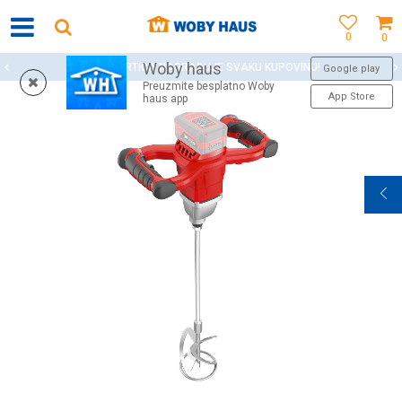
0
0
Woby haus
WOBY KARTICA NAGRAĐUJE SVAKU KUPOVINU!
Google play
Preuzmite besplatno Woby
App Store
haus app