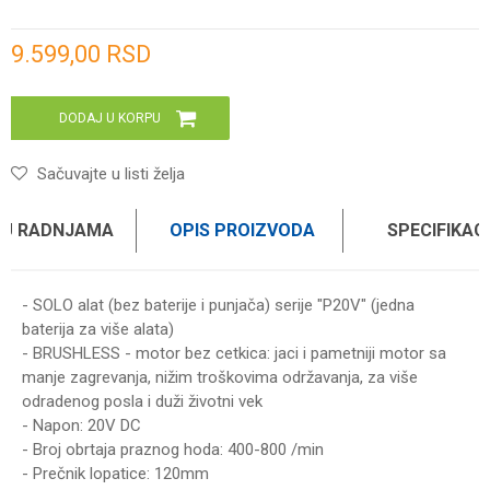
Unesi količinu
9.599,00
RSD
DODAJ U KORPU
Sačuvajte u listi želja
 U RADNJAMA
OPIS PROIZVODA
SPECIFIKAC
- SOLO alat (bez baterije i punjača) serije "P20V" (jedna
baterija za više alata)
- BRUSHLESS - motor bez cetkica: jaci i pametniji motor sa
manje zagrevanja, nižim troškovima održavanja, za više
odradenog posla i duži životni vek
- Napon: 20V DC
- Broj obrtaja praznog hoda: 400-800 /min
- Prečnik lopatice: 120mm