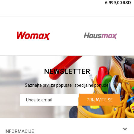
SD
6.999,00
RSD
NEWSLETTER
Saznajte prvi za popuste i specijalne ponude!
PRIJAVITE SE
INFORMACIJE