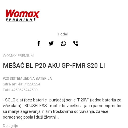
Podeli
WOMAX PREMIUM
MEŠAČ BL P20 AKU GP-FMR S20 LI
P20 SISTEM JEDNA BATERIJA
Šifra artikla:
71220224
EAN:
4260676747609
- SOLO alat (bez baterije i punjača) serije "P20V" (jedna baterija za
više alata) - BRUSHLESS - motor bez cetkica: jaci i pametniji motor
sa manje zagrevanja, nižim troškovima održavanja, za više
odradenog posla i duži životni
...
Detaljnije