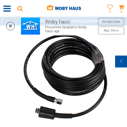
0
0
Woby haus
WOBY KARTICA NAGRAĐUJE SVAKU KUPOVINU!
Google play
Preuzmite besplatno Woby
App Store
haus app