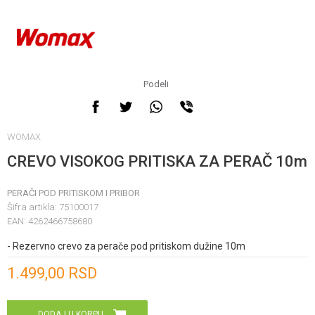
Podeli
WOMAX
CREVO VISOKOG PRITISKA ZA PERAČ 10m
PERAČI POD PRITISKOM I PRIBOR
Šifra artikla:
75100017
EAN:
4262466758680
- Rezervno crevo za perače pod pritiskom dužine 10m
Unesi količinu
1.499,00
RSD
DODAJ U KORPU