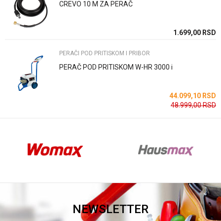
CREVO 10 M ZA PERAČ
Anti-spam zaštita - izračunajte koliko je 2 + 3 :
SD
1.699,00
RSD
SD
PERAČI POD PRITISKOM I PRIBOR
POŠALJI
PERAČ POD PRITISKOM W-HR 3000 i
SD
44.099,10
RSD
48.999,00
RSD
NEWSLETTER