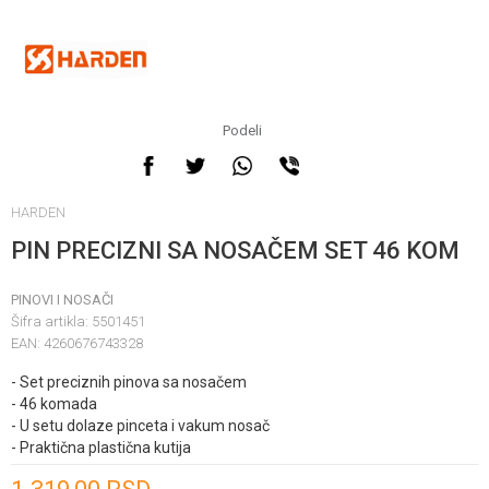
Podeli
HARDEN
PIN PRECIZNI SA NOSAČEM SET 46 KOM
PINOVI I NOSAČI
Šifra artikla:
5501451
EAN:
4260676743328
- Set preciznih pinova sa nosačem
- 46 komada
- U setu dolaze pinceta i vakum nosač
- Praktična plastična kutija
Unesi količinu