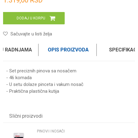
1.319,00
RSD
DODAJ U KORPU
Sačuvajte u listi želja
 U RADNJAMA
OPIS PROIZVODA
SPECIFIKAC
- Set preciznih pinova sa nosačem
- 46 komada
- U setu dolaze pinceta i vakum nosač
- Praktična plastična kutija
Karakteristika
Vrednost
Ime/Nadimak
Kategorija
PINOVI I NOSAČI
Slični proizvodi
Brend
HARDEN
Email
PINOVI I NOSAČI