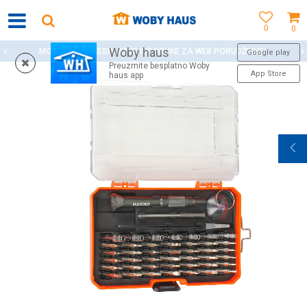
0
0
Woby haus
MOGUĆNOST BESPLATNE ISPORUKE ZA WEB PORUDŽBINE!
Google play
Preuzmite besplatno Woby
App Store
haus app