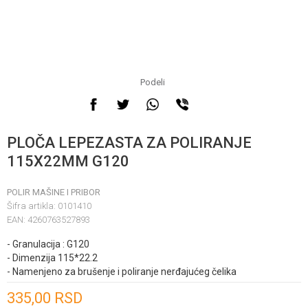
Podeli
PLOČA LEPEZASTA ZA POLIRANJE
115X22MM G120
POLIR MAŠINE I PRIBOR
Šifra artikla:
0101410
EAN:
4260763527893
- Granulacija : G120
- Dimenzija 115*22.2
- Namenjeno za brušenje i poliranje nerđajućeg čelika
Unesi količinu
335,00
RSD