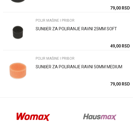
SD
79,00
RSD
POLIR MAŠINE I PRIBOR
SUNĐER ZA POLIRANJE RAVNI 25MM SOFT
Anti-spam zaštita - izračunajte koliko je 6 - 1 :
SD
49,00
RSD
POLIR MAŠINE I PRIBOR
POŠALJI
SUNĐER ZA POLIRANJE RAVNI 50MM MEDIUM
SD
79,00
RSD