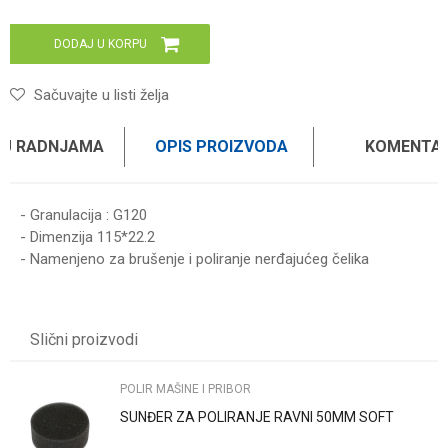
DODAJ U KORPU
Sačuvajte u listi želja
 U RADNJAMA
OPIS PROIZVODA
KOMENTAR
- Granulacija : G120
- Dimenzija 115*22.2
- Namenjeno za brušenje i poliranje nerđajućeg čelika
Ime/Nadimak
Slični proizvodi
Email
POLIR MAŠINE I PRIBOR
SUNĐER ZA POLIRANJE RAVNI 50MM SOFT
Poruka