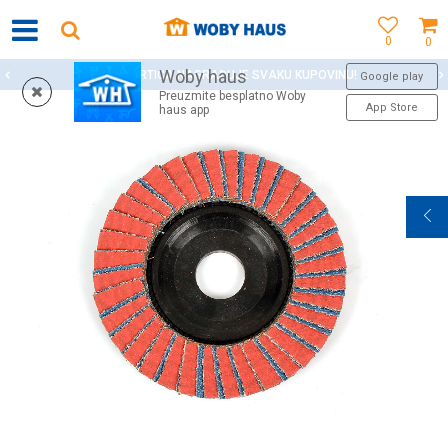
0
0
Woby haus
WOBY KARTICA NAGRAĐUJE SVAKU KUPOVINU!
Google play
Preuzmite besplatno Woby
App Store
haus app