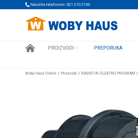
 PORUDŽBINE!
Naručite telefonom: 021 210 2100
SIGURNO PLAĆANJE PLATNIM KARTICAMA
PROIZVODI
PREPORUKA
Woby Haus Online
Proizvodi
RASVETA I ELEKTRO PROGRAM