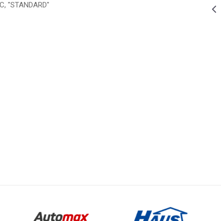
652,00
RSD
PREKIDAČI ,KONEKTORI S. GRLA
PVC, "STANDARD"
Priključnica
tropolna
POWER
porcelanska
IP44,bela
443,00
RSD
PREKIDAČI ,KONEKTORI S. GRLA
t
Email
Priključnica
ČI ,KONEKTORI S. GRLA
dvopolna
POWER sa
plast.
uloškom IP44,
449,00
RSD
PREKIDAČI ,KONEKTORI S. GRLA
ONEL
bela
Sklopka
naizmenična
POWER10A
250V~ IP44,
bela