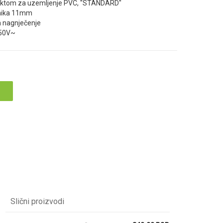
taktom za uzemljenje PVC, "STANDARD"
čnika 11mm
a nagnječenje
250V~
Slični proizvodi