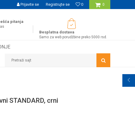
UĆNOST BESPLATNE ISPORUKE ZA WEB PORUDŽBINE!
Prijavite se
Registrujte se
0
0
ešća pitanja
nas
Besplatna dostava
Samo za web porudžbine preko 5000 rsd.
DNJE
Pretraži sajt
ivni STANDARD, crni