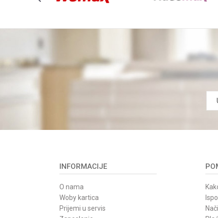
POŠALJI
INFORMACIJE
POM
O nama
Kako
Woby kartica
Isp
Prijemi u servis
Nači