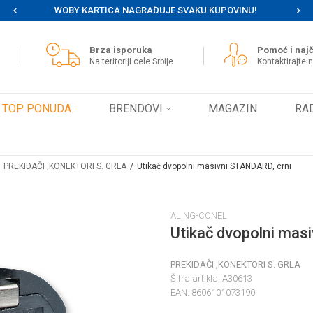
WOBY KARTICA NAGRAĐUJE SVAKU KUPOVINU!
MOG
Brza isporuka
Pomoć i najč
Na teritoriji cele Srbije
Kontaktirajte 
TOP PONUDA
BRENDOVI
MAGAZIN
RA
PREKIDAČI ,KONEKTORI S. GRLA
Utikač dvopolni masivni STANDARD, crni
ALING-CONEL
Utikač dvopolni mas
PREKIDAČI ,KONEKTORI S. GRLA
Šifra artikla:
A30613
EAN:
8606101073190