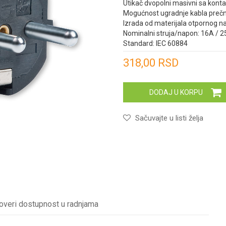
Utikač dvopolni masivni sa kon
Mogućnost ugradnje kabla pre
Izrada od materijala otpornog n
Nominalni struja/napon: 16A / 
Standard: IEC 60884
Unesi količinu
318,00
RSD
DODAJ U KORPU
Sačuvajte u listi želja
overi dostupnost u radnjama