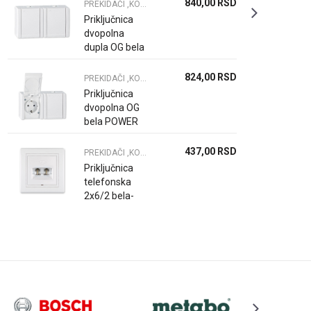
840,00
RSD
PREKIDAČI ,KONEKTORI S. GRLA
Priključnica
dvopolna
dupla OG bela
POWER LINE
824,00
RSD
PREKIDAČI ,KONEKTORI S. GRLA
Priključnica
dvopolna OG
bela POWER
LINE
437,00
RSD
PREKIDAČI ,KONEKTORI S. GRLA
Priključnica
telefonska
2x6/2 bela-
PRESTIGE