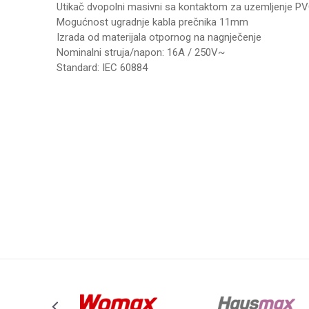
Utikač dvopolni masivni sa kontaktom za uzemljenje 
Mogućnost ugradnje kabla prečnika 11mm
Izrada od materijala otpornog na nagnječenje
Nominalni struja/napon: 16A / 250V~
Standard: IEC 60884
Karakteristika
Vrednos
Ime/Nadimak
Kategorija
PREKIDA
Težina specifikacija
0 kg
Poruka
Brend
ALING-C
Anti-spam zaštita - izračunajte koliko je 4 + 1 :