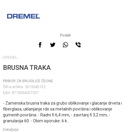
Podeli
DREMEL
BRUSNA TRAKA
PRIBOR ZA BRUSILICE ČEONE
Šifra artikla:
2615043132
EAN:
8710364007257
- Zamenska brusna traka za grubo oblikovanje i glacanje drveta i
fiberglasa, uklanjanje rde sa metalnih površina i oblikovanje
gumenih površina. - Radni fi 6,4 mm, - zavrtanj fi 3,2 mm, -
granulacija 60. - Obim isporuke: 6 k
...
Detaljnije