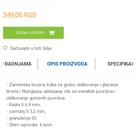
Unesi količinu
349,00
RSD
DODAJ U KORPU
Sačuvajte u listi želja
 U RADNJAMA
OPIS PROIZVODA
SPECIFIKAC
- Zamenska brusna traka za grubo oblikovanje i glacanje
drveta i fiberglasa, uklanjanje rde sa metalnih površina i
oblikovanje gumenih površina.
- Radni fi 6,4 mm,
- zavrtanj fi 3,2 mm,
- granulacija 60.
- Obim isporuke: 6 kom.
Karakteristika
Vrednost
Ime/Nadimak