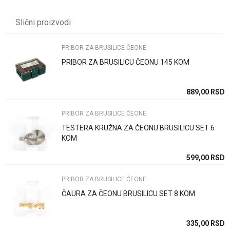
Kategorija
PRIBOR ZA BRUSILICE ČEONE
Slični proizvodi
Brend
DREMEL
Email
PRIBOR ZA BRUSILICE ČEONE
PRIBOR ZA BRUSILICU ČEONU 145 KOM
Poruka
SD
889,00
RSD
SD
PRIBOR ZA BRUSILICE ČEONE
TESTERA KRUŽNA ZA ČEONU BRUSILICU SET 6
KOM
Anti-spam zaštita - izračunajte koliko je 6 - 1 :
SD
599,00
RSD
PRIBOR ZA BRUSILICE ČEONE
POŠALJI
ČAURA ZA ČEONU BRUSILICU SET 8 KOM
SD
335,00
RSD