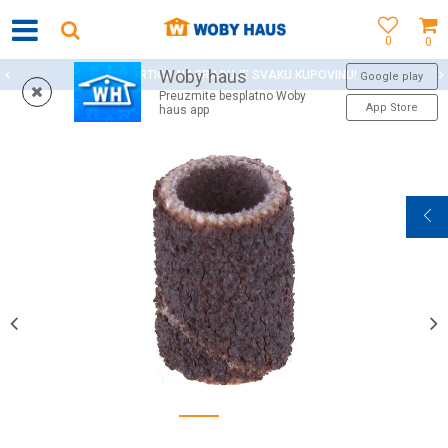
0
0
Woby haus
WOBY KARTICA NAGRAĐUJE SVAKU KUPOVINU!
Google play
Preuzmite besplatno Woby
App Store
haus app
1
2