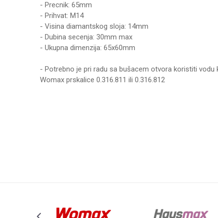
- Precnik: 65mm
- Prihvat: M14
- Visina diamantskog sloja: 14mm
- Dubina secenja: 30mm max
- Ukupna dimenzija: 65x60mm
- Potrebno je pri radu sa bušacem otvora koristiti vod
Womax prskalice 0.316.811 ili 0.316.812
Karakteristika
Vrednost
Ime/Nadimak
Kategorija
PRIBOR ZA BR
Brend
WOMAX
Poruka
Anti-spam zaštita - izračunajte koliko je 9 - 4 :