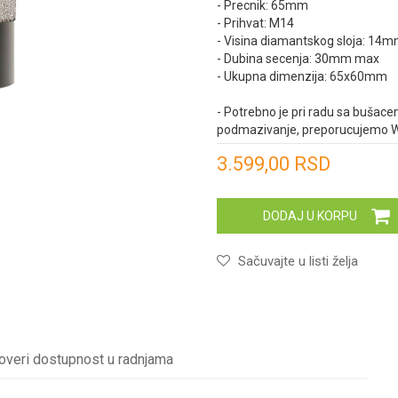
- Precnik: 65mm
- Prihvat: M14
- Visina diamantskog sloja: 14
- Dubina secenja: 30mm max
- Ukupna dimenzija: 65x60mm
- Potrebno je pri radu sa bušacem
podmazivanje, preporucujemo Wo
Unesi količinu
3.599,00
RSD
DODAJ U KORPU
Sačuvajte u listi želja
overi dostupnost u radnjama