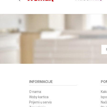
POŠALJI
INFORMACIJE
POM
O nama
Kako
Woby kartica
Isp
Prijemi u servis
Nači