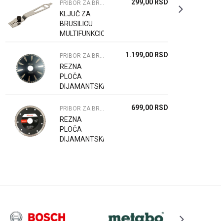
299,00
RSD
PRIBOR ZA BRUSILICE UGAONE
KLJUČ ZA
BRUSILICU
MULTIFUNKCIONALNI
1.199,00
RSD
PRIBOR ZA BRUSILICE UGAONE
REZNA
PLOČA
DIJAMANTSKA
115*8*1.8*2.6*
22.23 MM
699,00
RSD
PRIBOR ZA BRUSILICE UGAONE
REZNA
PLOČA
DIJAMANTSKA
125*8*1.0*1.4*
22.23 MM