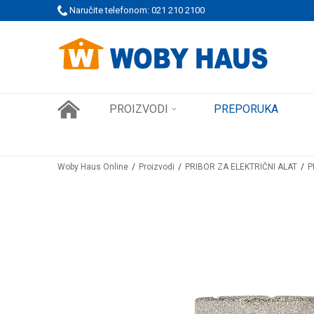
 PORUDŽBINE!
Naručite telefonom: 021 210 2100
SIGURNO PLAĆANJE PLATNIM KARTICAMA
PROIZVODI
PREPORUKA
Woby Haus Online
Proizvodi
PRIBOR ZA ELEKTRIČNI ALAT
P