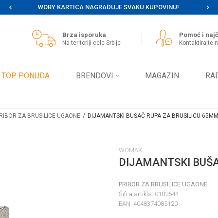
WOBY KARTICA NAGRAĐUJE SVAKU KUPOVINU!
MOG
Brza isporuka
Pomoć i najč
Na teritoriji cele Srbije
Kontaktirajte 
TOP PONUDA
BRENDOVI
MAGAZIN
RA
RIBOR ZA BRUSILICE UGAONE
DIJAMANTSKI BUŠAČ RUPA ZA BRUSILICU 65M
WOMAX
DIJAMANTSKI BUŠA
PRIBOR ZA BRUSILICE UGAONE
Šifra artikla:
0102544
EAN:
4048374085120