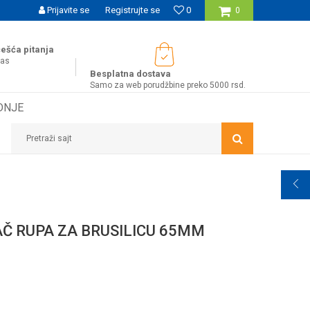
UĆNOST BESPLATNE ISPORUKE ZA WEB PORUDŽBINE!
Prijavite se
Registrujte se
0
0
ešća pitanja
nas
Besplatna dostava
Samo za web porudžbine preko 5000 rsd.
DNJE
Pretraži sajt
M
Č RUPA ZA BRUSILICU 65MM