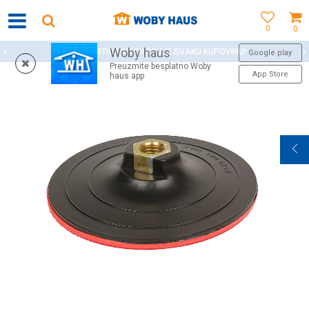
0
0
Woby haus
WOBY KARTICA NAGRAĐUJE SVAKU KUPOVINU!
Google play
Preuzmite besplatno Woby
App Store
haus app