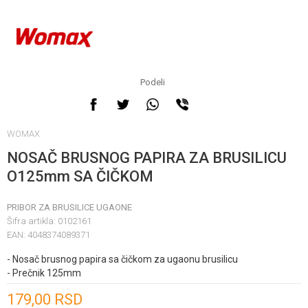
Podeli
WOMAX
NOSAČ BRUSNOG PAPIRA ZA BRUSILICU
O125mm SA ČIČKOM
PRIBOR ZA BRUSILICE UGAONE
Šifra artikla:
0102161
EAN:
4048374089371
- Nosač brusnog papira sa čičkom za ugaonu brusilicu
- Prečnik 125mm
Unesi količinu
179,00
RSD