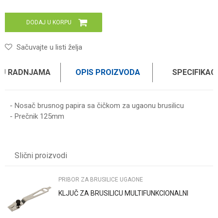
DODAJ U KORPU
Sačuvajte u listi želja
 U RADNJAMA
OPIS PROIZVODA
SPECIFIKAC
- Nosač brusnog papira sa čičkom za ugaonu brusilicu
- Prečnik 125mm
Karakteristika
Vrednost
Ime/Nadimak
Kategorija
PRIBOR ZA BRUSILICE UGAONE
Slični proizvodi
Brend
WOMAX
Email
PRIBOR ZA BRUSILICE UGAONE
KLJUČ ZA BRUSILICU MULTIFUNKCIONALNI
Poruka