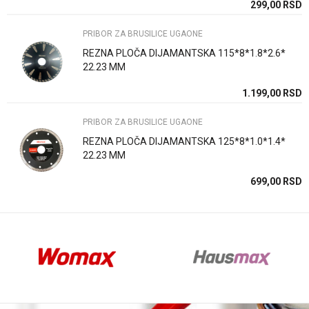
SD
299,00
RSD
PRIBOR ZA BRUSILICE UGAONE
REZNA PLOČA DIJAMANTSKA 115*8*1.8*2.6*
22.23 MM
Anti-spam zaštita - izračunajte koliko je 6 - 1 :
SD
1.199,00
RSD
PRIBOR ZA BRUSILICE UGAONE
POŠALJI
REZNA PLOČA DIJAMANTSKA 125*8*1.0*1.4*
22.23 MM
SD
699,00
RSD