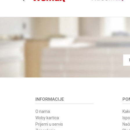
INFORMACIJE
POM
O nama
Kako
Woby kartica
Isp
Prijemi u servis
Nači