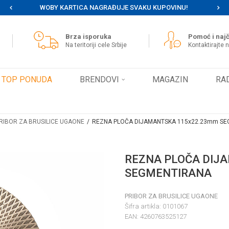
WOBY KARTICA NAGRAĐUJE SVAKU KUPOVINU!
MOG
Brza isporuka
Pomoć i najč
Na teritoriji cele Srbije
Kontaktirajte 
TOP PONUDA
BRENDOVI
MAGAZIN
RA
RIBOR ZA BRUSILICE UGAONE
REZNA PLOČA DIJAMANTSKA 115x22.23mm S
REZNA PLOČA DIJ
SEGMENTIRANA
PRIBOR ZA BRUSILICE UGAONE
Šifra artikla:
0101067
EAN:
4260763525127