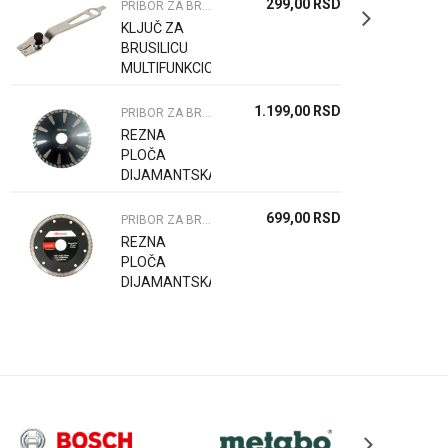
299,00
RSD
PRIBOR ZA BRUSILICE UGAONE
KLJUČ ZA
BRUSILICU
MULTIFUNKCIONALNI
1.199,00
RSD
PRIBOR ZA BRUSILICE UGAONE
REZNA
PLOČA
DIJAMANTSKA
115*8*1.8*2.6*
22.23 MM
699,00
RSD
PRIBOR ZA BRUSILICE UGAONE
REZNA
PLOČA
DIJAMANTSKA
125*8*1.0*1.4*
22.23 MM