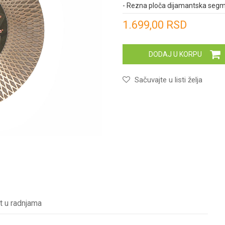
- Rezna ploča dijamantska seg
Unesi količinu
1.699,00
RSD
DODAJ U KORPU
Sačuvajte u listi želja
t u radnjama