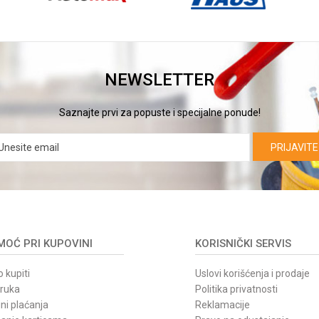
NEWSLETTER
Saznajte prvi za popuste i specijalne ponude!
PRIJAVITE
OĆ PRI KUPOVINI
KORISNIČKI SERVIS
 kupiti
Uslovi korišćenja i prodaje
oruka
Politika privatnosti
ni plaćanja
Reklamacije