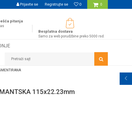
UĆNOST BESPLATNE ISPORUKE ZA WEB PORUDŽBINE!
Prijavite se
Registrujte se
0
0
ešća pitanja
nas
Besplatna dostava
Samo za web porudžbine preko 5000 rsd.
DNJE
Pretraži sajt
EGMENTIRANA
AMANTSKA 115x22.23mm