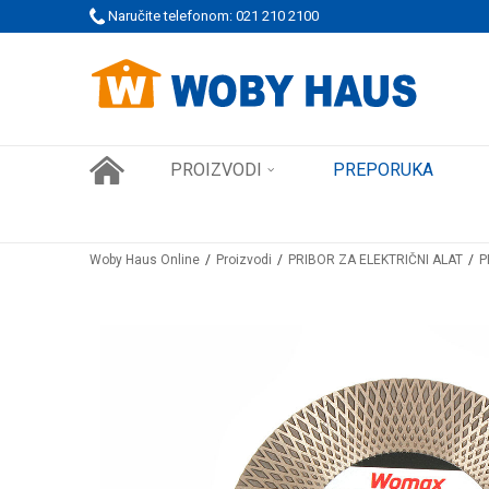
 PORUDŽBINE!
Naručite telefonom: 021 210 2100
SIGURNO PLAĆANJE PLATNIM KARTICAMA
PROIZVODI
PREPORUKA
Woby Haus Online
Proizvodi
PRIBOR ZA ELEKTRIČNI ALAT
P