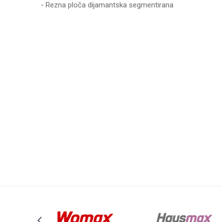
- Rezna ploča dijamantska segmentirana
Ime/Nadimak
Poruka
Anti-spam zaštita - izračunajte koliko je 4 + 1 :
POŠALJI