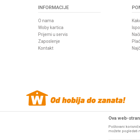
INFORMACIJE
POM
O nama
Kako
Woby kartica
Isp
Prijemi u servis
Nači
Zaposlenje
Pla
Kontakt
Najč
Ova web-strani
Poštovani korisniče
Woby Haus internet prodaja alata. Sve cene
mašina i alata
na o
možete pogledati na 
resurse da Vam svi artikli na ovom sajtu b
fotografije artikala na ovom sajtu u 