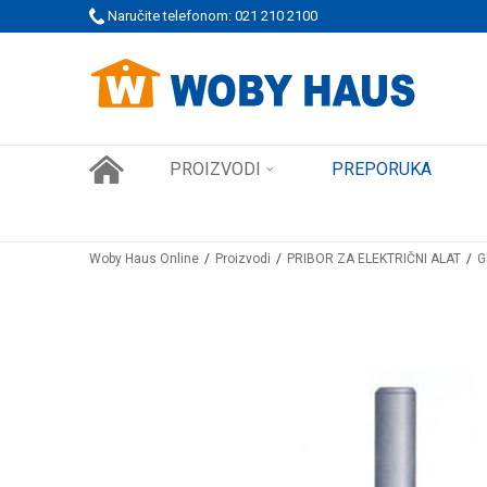
 PORUDŽBINE!
Naručite telefonom: 021 210 2100
SIGURNO PLAĆANJE PLATNIM KARTICAMA
PROIZVODI
PREPORUKA
Woby Haus Online
Proizvodi
PRIBOR ZA ELEKTRIČNI ALAT
G