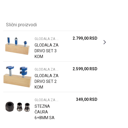
Slični proizvodi
2.799,00
RSD
GLODALA ZA DRVO I METAL
GLODALA ZA
DRVO SET 3
KOM
2.599,00
RSD
GLODALA ZA DRVO I METAL
GLODALA ZA
DRVO SET 2
KOM
349,00
RSD
GLODALA ZA DRVO I METAL
STEZNA
ČAURA
6+8MM SA
MATICOM