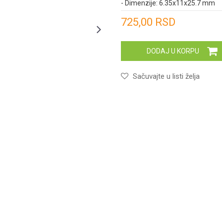
- Dimenzije: 6.35x11x25.7 mm
Unesi količinu
725,00
RSD
DODAJ U KORPU
Sačuvajte u listi želja