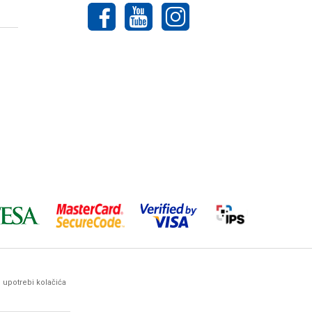
o upotrebi kolačića
ez prethodne najave. Woby Haus maksimalno koristi sve svoje
arantovati da su sve navedene informacije i
ima, kontaktirate naše komercijaliste.