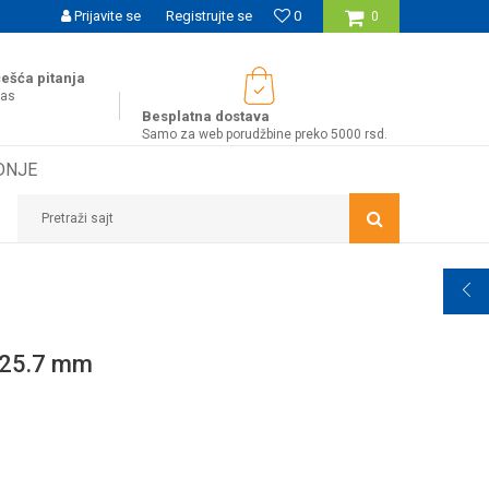
UĆNOST BESPLATNE ISPORUKE ZA WEB PORUDŽBINE!
Prijavite se
Registrujte se
0
0
ešća pitanja
nas
Besplatna dostava
Samo za web porudžbine preko 5000 rsd.
DNJE
Pretraži sajt
25.7 mm