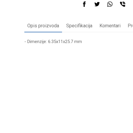
Opis proizvoda
Specifikacija
Komentari
Pr
- Dimenzije: 6.35x11x25.7 mm
Karakteristika
Vredn
Ime/Nadimak
Kategorija
Glodal
Brend
WOMA
Poruka
Anti-spam zaštita - izračunajte koliko je 9 - 4 :