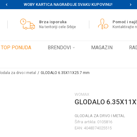
WOBY KARTICA NAGRAĐUJE SVAKU KUPOVINU!
MOG
Brza isporuka
Pomoć i najč
Na teritoriji cele Srbije
Kontaktirajte 
TOP PONUDA
BRENDOVI
MAGAZIN
RA
lodala za drvo i metal
GLODALO 6.35X11X25.7 mm
WOMAX
GLODALO 6.35X11X
GLODALA ZA DRVO I METAL
Šifra artikla:
0105816
EAN:
4048374025515