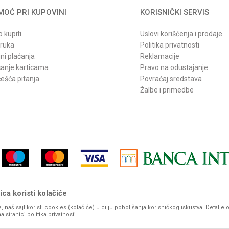
OĆ PRI KUPOVINI
KORISNIČKI SERVIS
 kupiti
Uslovi korišćenja i prodaje
oruka
Politika privatnosti
ni plaćanja
Reklamacije
ćanje karticama
Pravo na odustajanje
ešća pitanja
Povraćaj sredstava
Žalbe i primedbe
ca koristi kolačiće
, naš sajt koristi cookies (kolačiće) u cilju poboljšanja korisničkog iskustva. Detalje 
vom sajtu iskazane su u dinarima. PDV je uračunat u mp cenu. Zadržavamo pravo promene cene b
stranici politika privatnosti.
udu prikazani sa ispravnim nazivima, karakteristikama, fotografijama i cenama. Ipak, ne možemo g
potpunosti ispravne. Molimo Vas da pre svake velike porudžbine, za detaljnije informacije o proizvod