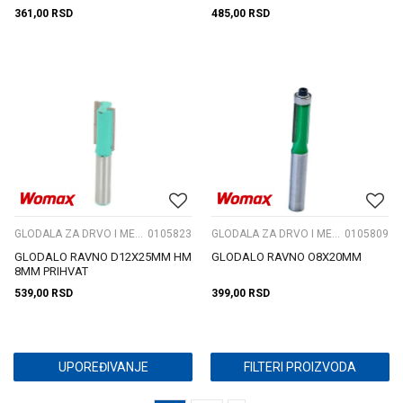
361,00
RSD
485,00
RSD
GLODALA ZA DRVO I METAL
0105823
GLODALA ZA DRVO I METAL
0105809
GLODALO RAVNO D12X25MM HM
GLODALO RAVNO O8X20MM
8MM PRIHVAT
539,00
RSD
399,00
RSD
UPOREĐIVANJE
FILTERI PROIZVODA