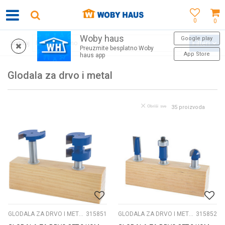
0
0
Woby haus
WOBY KARTICA NAGRAĐUJE SVAKU KUPOVINU!
Google play
Filteri
Sortiraj
Preuzmite besplatno Woby
App Store
haus app
Glodala za drvo i metal
Obriši sve
35
proizvoda
GLODALA ZA DRVO I METAL
315851
GLODALA ZA DRVO I METAL
315852