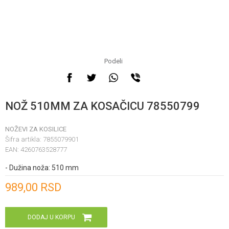
Podeli
NOŽ 510MM ZA KOSAČICU 78550799
NOŽEVI ZA KOSILICE
Šifra artikla:
7855079901
EAN:
4260763528777
- Dužina noža: 510 mm
Unesi količinu
989,00
RSD
DODAJ U KORPU