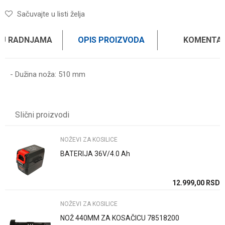
Sačuvajte u listi želja
 U RADNJAMA
OPIS PROIZVODA
KOMENTAR
- Dužina noža: 510 mm
Ime/Nadimak
Slični proizvodi
Email
NOŽEVI ZA KOSILICE
BATERIJA 36V/4.0 Ah
Poruka
SD
12.999,00
RSD
NOŽEVI ZA KOSILICE
NOŽ 440MM ZA KOSAČICU 78518200