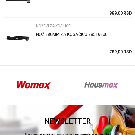
Anti-spam zaštita - izračunajte koliko je 9 - 4 :
SD
889,00
RSD
NOŽEVI ZA KOSILICE
POŠALJI
NOŽ 380MM ZA KOSAČICU 78516200
SD
789,00
RSD
NEWSLETTER