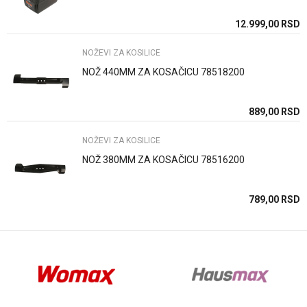
SD
12.999,00
RSD
NOŽEVI ZA KOSILICE
NOŽ 440MM ZA KOSAČICU 78518200
Anti-spam zaštita - izračunajte koliko je 6 - 1 :
SD
889,00
RSD
NOŽEVI ZA KOSILICE
POŠALJI
NOŽ 380MM ZA KOSAČICU 78516200
SD
789,00
RSD