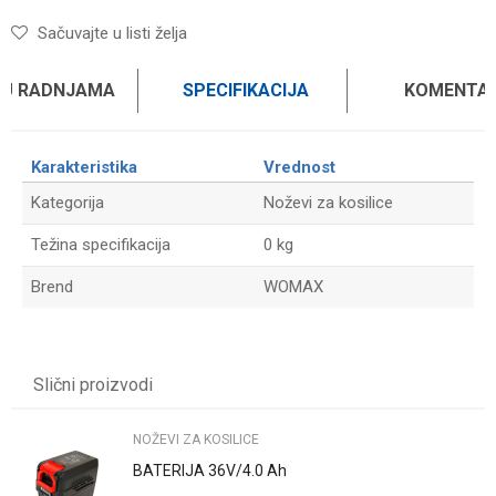
Sačuvajte u listi želja
 U RADNJAMA
SPECIFIKACIJA
KOMENTAR
Karakteristika
Vrednost
Kategorija
Noževi za kosilice
Težina specifikacija
0 kg
Brend
WOMAX
Ime/Nadimak
Slični proizvodi
Email
NOŽEVI ZA KOSILICE
BATERIJA 36V/4.0 Ah
Poruka