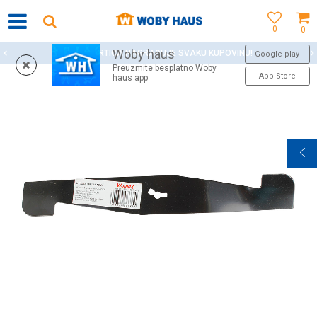
0
0
Woby haus
WOBY KARTICA NAGRAĐUJE SVAKU KUPOVINU!
Google play
Preuzmite besplatno Woby
App Store
haus app