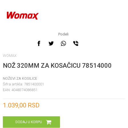
Podeli
WOMAX
NOŽ 320MM ZA KOSAČICU 78514000
NOŽEVI ZA KOSILICE
Šifra artikla:
7851400001
EAN:
4048374086851
Unesi količinu
1.039,00
RSD
DODAJ U KORPU