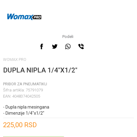
Podeli
WOMAX PRO
DUPLA NIPLA 1/4"X1/2"
PRIBOR ZA PNEUMATIKU
Šifra artikla:
75791079
EAN:
4048374042505
- Dupla nipla mesingana
- Dimenzije 1/4"x1/2"
Unesi količinu
225,00
RSD