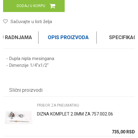
DODAJ U KORPU
Sačuvajte u listi želja
 U RADNJAMA
OPIS PROIZVODA
SPECIFIKAC
- Dupla nipla mesingana
- Dimenzije 1/4"x1/2"
Karakteristika
Vrednost
Ime/Nadimak
Kategorija
PRIBOR ZA PNEUMATIKU
Slični proizvodi
Brend
WOMAX PRO
Email
PRIBOR ZA PNEUMATIKU
DIZNA KOMPLET 2.0MM ZA 757.002.06
Poruka
SD
735,00
RSD