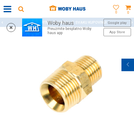
0
0
Woby haus
WOBY KARTICA NAGRAĐUJE SVAKU KUPOVINU!
Google play
Preuzmite besplatno Woby
App Store
haus app