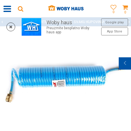
0
0
Woby haus
WOBY KARTICA NAGRAĐUJE SVAKU KUPOVINU!
Google play
Preuzmite besplatno Woby
App Store
haus app