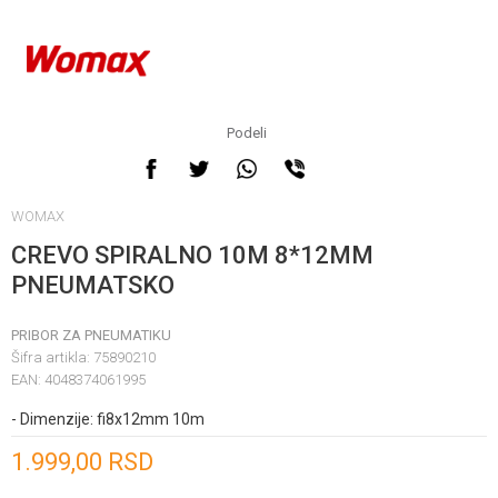
Podeli
WOMAX
CREVO SPIRALNO 10M 8*12MM
PNEUMATSKO
PRIBOR ZA PNEUMATIKU
Šifra artikla:
75890210
EAN:
4048374061995
- Dimenzije: fi8x12mm 10m
Unesi količinu
1.999,00
RSD