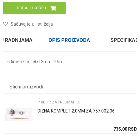
DODAJ U KORPU
Sačuvajte u listi želja
 U RADNJAMA
OPIS PROIZVODA
SPECIFIKAC
- Dimenzije: fi8x12mm 10m
Karakteristika
Vrednost
Ime/Nadimak
Kategorija
PRIBOR ZA PNEUMATIKU
Slični proizvodi
Težina specifikacija
0 kg
Email
Brend
WOMAX
PRIBOR ZA PNEUMATIKU
DIZNA KOMPLET 2.0MM ZA 757.002.06
Poruka
SD
735,00
RSD