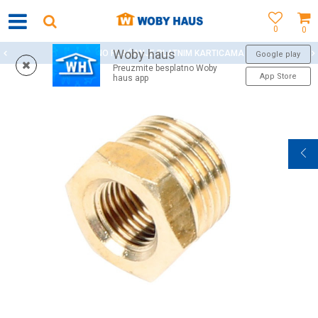
0
0
Woby haus
SIGURNO PLAĆANJE PLATNIM KARTICAMA
Google play
Preuzmite besplatno Woby
App Store
haus app