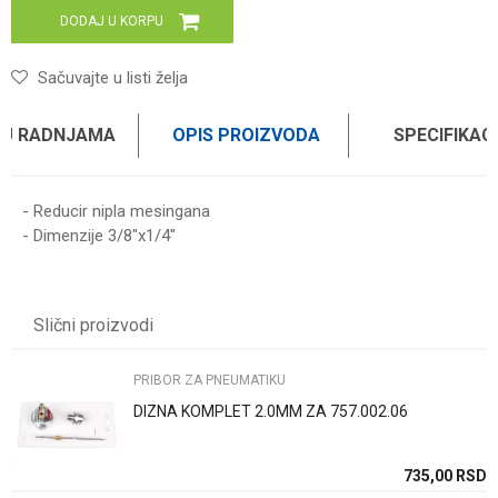
DODAJ U KORPU
Sačuvajte u listi želja
 U RADNJAMA
OPIS PROIZVODA
SPECIFIKAC
- Reducir nipla mesingana
- Dimenzije 3/8"x1/4"
Karakteristika
Vrednost
Ime/Nadimak
Kategorija
PRIBOR ZA PNEUMATIKU
Slični proizvodi
Brend
WOMAX PRO
Email
PRIBOR ZA PNEUMATIKU
DIZNA KOMPLET 2.0MM ZA 757.002.06
Poruka
SD
735,00
RSD