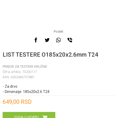
Podeli
LIST TESTERE O185x20x2.6mm T24
PRIBOR ZA TESTERE KRUŽNE
Šifra artikla:
73200117
EAN:
4262466757881
- Za drvo
- Dimenzije: 185x20x2.6 T24
Unesi količinu
649,00
RSD
DODAJ U KORPU