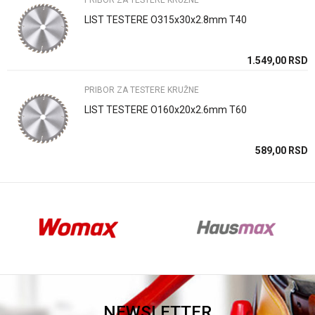
PRIBOR ZA TESTERE KRUŽNE
LIST TESTERE O315x30x2.8mm T40
Anti-spam zaštita - izračunajte koliko je 2 + 3 :
SD
1.549,00
RSD
PRIBOR ZA TESTERE KRUŽNE
POŠALJI
LIST TESTERE O160x20x2.6mm T60
SD
589,00
RSD
NEWSLETTER