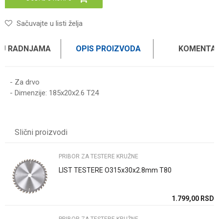
Sačuvajte u listi želja
 U RADNJAMA
OPIS PROIZVODA
KOMENTAR
- Za drvo
- Dimenzije: 185x20x2.6 T24
Ime/Nadimak
Slični proizvodi
Email
PRIBOR ZA TESTERE KRUŽNE
LIST TESTERE O315x30x2.8mm T80
Poruka
SD
1.799,00
RSD