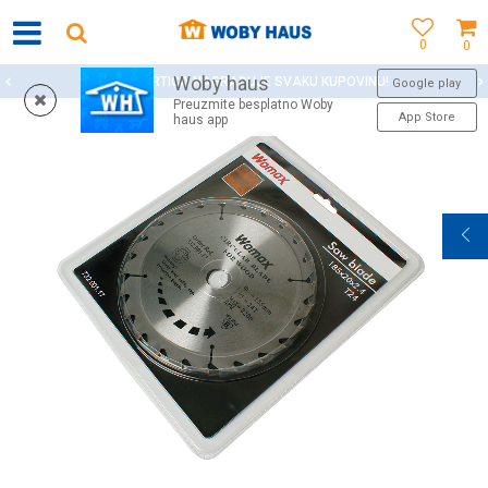
0
0
Woby haus
WOBY KARTICA NAGRAĐUJE SVAKU KUPOVINU!
Google play
Preuzmite besplatno Woby
App Store
haus app