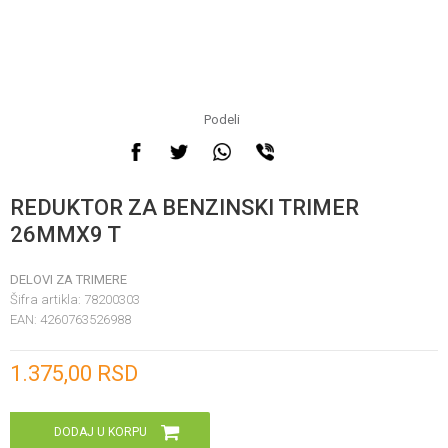
Podeli
REDUKTOR ZA BENZINSKI TRIMER
26MMX9 T
DELOVI ZA TRIMERE
Šifra artikla:
78200303
EAN:
4260763526988
Unesi količinu
1.375,00
RSD
DODAJ U KORPU