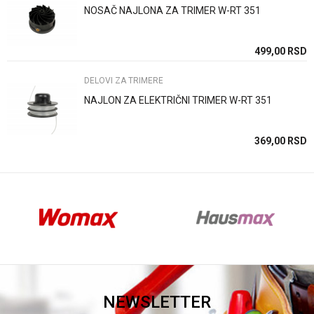
NOSAČ NAJLONA ZA TRIMER W-RT 351
SD
499,00
RSD
DELOVI ZA TRIMERE
NAJLON ZA ELEKTRIČNI TRIMER W-RT 351
SD
369,00
RSD
NEWSLETTER