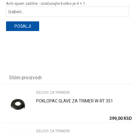
Anti-spam zaštita - izračunajte koliko je 4 + 1 :
POŠALJI
Slični proizvodi
DELOVI ZA TRIMERE
POKLOPAC GLAVE ZA TRIMER W-RT 351
SD
399,00
RSD
DELOVI ZA TRIMERE