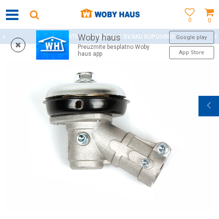
0
0
Woby haus
WOBY KARTICA NAGRAĐUJE SVAKU KUPOVINU!
Google play
Preuzmite besplatno Woby
App Store
haus app