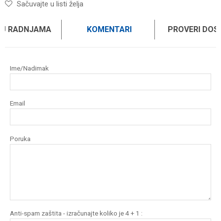
Sačuvajte u listi želja
 U RADNJAMA
KOMENTARI
PROVERI DO
Ime/Nadimak
Email
Poruka
Anti-spam zaštita - izračunajte koliko je 4 + 1 :