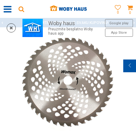
0
0
Woby haus
WOBY KARTICA NAGRAĐUJE SVAKU KUPOVINU!
Google play
Preuzmite besplatno Woby
App Store
haus app