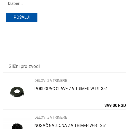
POŠALJI
Slični proizvodi
DELOVI ZA TRIMERE
POKLOPAC GLAVE ZA TRIMER W-RT 351
SD
399,00
RSD
DELOVI ZA TRIMERE
NOSAČ NAJLONA ZA TRIMER W-RT 351