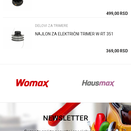
SD
499,00
RSD
DELOVI ZA TRIMERE
NAJLON ZA ELEKTRIČNI TRIMER W-RT 351
SD
369,00
RSD
NEWSLETTER