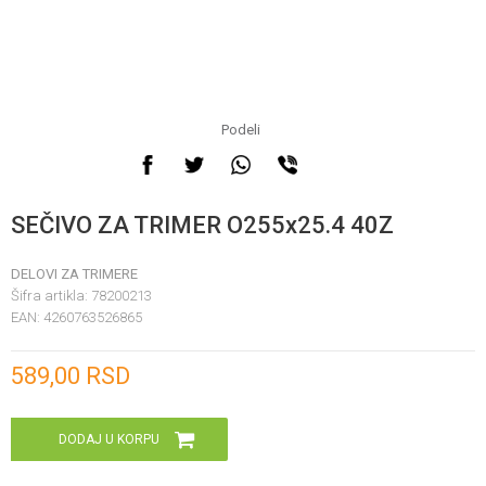
Podeli
SEČIVO ZA TRIMER O255x25.4 40Z
DELOVI ZA TRIMERE
Šifra artikla:
78200213
EAN:
4260763526865
Unesi količinu
589,00
RSD
DODAJ U KORPU