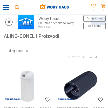
0
0
Woby haus
E SVAKU KUPOVINU!
MOGUĆNOST BESPLATNE ISPOR
Google play
Filteri
Sortiraj
Preuzmite besplatno Woby
App Store
haus app
ALING-CONEL | Proizvodi
aling-conel
Obriši sve
56
proizvoda