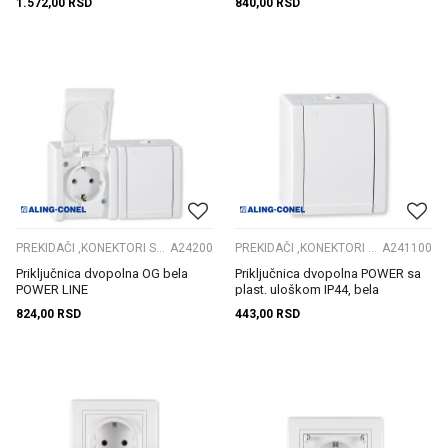
1.572,00
RSD
840,00
RSD
PREKIDAČI ,KONEKTORI S. GRLA
A24200
PREKIDAČI ,KONEKTORI S. GRLA
A241100
Priključnica dvopolna OG bela
Priključnica dvopolna POWER sa
POWER LINE
plast. uloškom IP44, bela
824,00
RSD
443,00
RSD