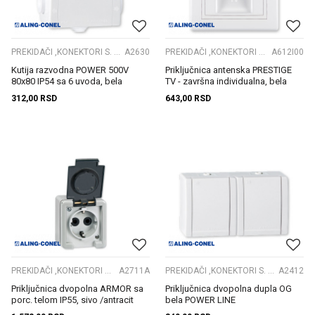
PREKIDAČI ,KONEKTORI S. GRLA
A2630
PREKIDAČI ,KONEKTORI S. GRLA
A612I00
Kutija razvodna POWER 500V
Priključnica antenska PRESTIGE
80x80 IP54 sa 6 uvoda, bela
TV - završna individualna, bela
b/m
312,00
RSD
643,00
RSD
PREKIDAČI ,KONEKTORI S. GRLA
A2711A
PREKIDAČI ,KONEKTORI S. GRLA
A2412
Priključnica dvopolna ARMOR sa
Priključnica dvopolna dupla OG
porc. telom IP55, sivo /antracit
bela POWER LINE