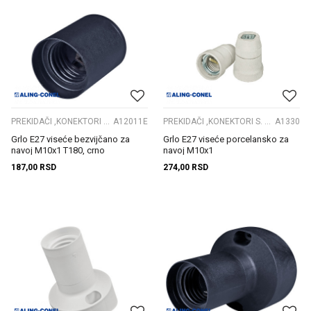
PREKIDAČI ,KONEKTORI S. GRLA
A12011E
PREKIDAČI ,KONEKTORI S. GRLA
A1330
Grlo E27 viseće bezvijčano za
Grlo E27 viseće porcelansko za
navoj M10x1 T180, crno
navoj M10x1
187,00
RSD
274,00
RSD