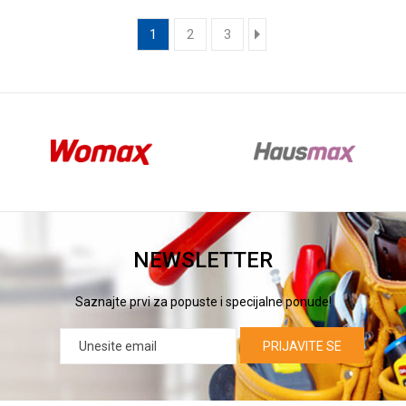
1
2
3
NEWSLETTER
Saznajte prvi za popuste i specijalne ponude!
PRIJAVITE SE