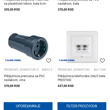
sa plastičnim telom, bela b/m
navlakom, bela
335,00
RSD
370,00
RSD
PREKIDAČI ,KONEKTORI S. GRLA
A40613
PREKIDAČI ,KONEKTORI S. GRLA
A611000
Priključnica prenosna sa PVC
Priključnica telefonska 2x6/2 bela-
navlakom, crna
PRESTIGE
370,00
RSD
437,00
RSD
UPOREĐIVANJE
FILTERI PROIZVODA