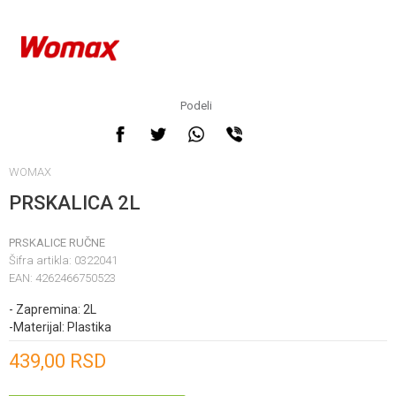
Podeli
WOMAX
PRSKALICA 2L
PRSKALICE RUČNE
Šifra artikla:
0322041
EAN:
4262466750523
- Zapremina: 2L
-Materijal: Plastika
Unesi količinu
439,00
RSD