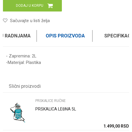
DODAJ U KORPU
Sačuvajte u listi želja
 U RADNJAMA
OPIS PROIZVODA
SPECIFIKAC
- Zapremina: 2L
-Materijal: Plastika
Karakteristika
Vrednost
Ime/Nadimak
Kategorija
PRSKALICE RUČNE
Slični proizvodi
Težina specifikacija
0 kg
Email
Brend
WOMAX
PRSKALICE RUČNE
PRSKALICA LEĐNA 5L
Poruka
SD
1.499,00
RSD