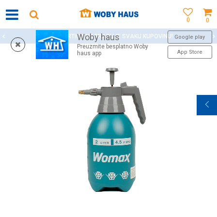
0
0
Woby haus
WOBY KARTICA NAGRAĐUJE SVAKU KUPOVINU!
Google play
Preuzmite besplatno Woby
App Store
haus app