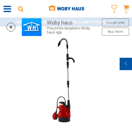
0
0
Woby haus
MOGUĆNOST BESPLATNE ISPORUKE ZA WEB PORUDŽBINE!
Google play
Preuzmite besplatno Woby
App Store
haus app