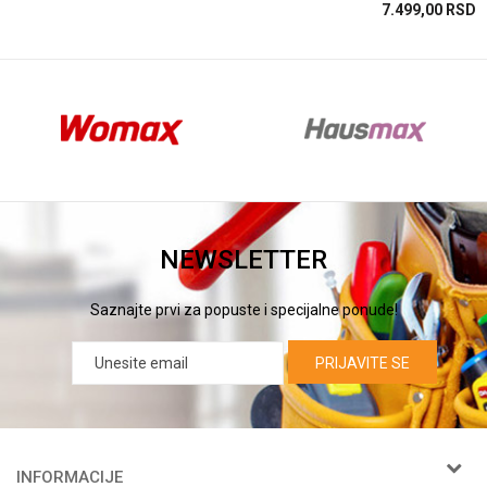
SD
7.499,00
RSD
NEWSLETTER
Saznajte prvi za popuste i specijalne ponude!
PRIJAVITE SE
INFORMACIJE