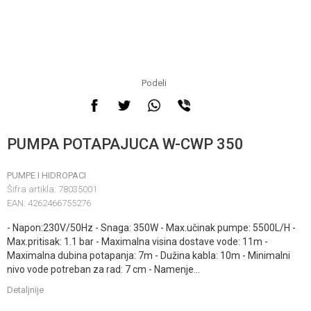
Podeli
PUMPA POTAPAJUCA W-CWP 350
PUMPE I HIDROPACI
Šifra artikla:
78035001
EAN:
4262466755276
- Napon:230V/50Hz - Snaga: 350W - Max.učinak pumpe: 5500L/H -
Max.pritisak: 1.1 bar - Maximalna visina dostave vode: 11m -
Maximalna dubina potapanja: 7m - Dužina kabla: 10m - Minimalni
nivo vode potreban za rad: 7 cm - Namenje
...
Detaljnije