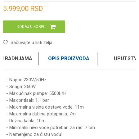
Unesi količinu
5.999,00
RSD
DODAJ U KORPU
Sačuvajte u listi želja
 U RADNJAMA
OPIS PROIZVODA
UPUTSTV
- Napon:230V/50Hz
- Snaga: 350W
- Max.učinak pumpe: 5500L/H
- Max.pritisak: 1.1 bar
- Maximalna visina dostave vode: 11m
- Maximalna dubina potapanja: 7m
- Dužina kabla: 10m
- Minimalni nivo vode potreban za rad: 7 cm
- Namenjeno za čistu vodu!