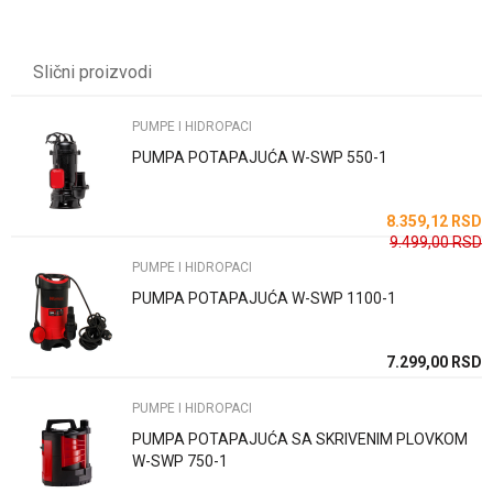
UPUTSTVO ZA KORIŠĆENJE
Ime/Nadimak
Preuzmite uputstvo
Slični proizvodi
Email
PUMPE I HIDROPACI
PUMPA POTAPAJUĆA W-SWP 550-1
Poruka
SD
8.359,12
RSD
9.499,00
RSD
PUMPE I HIDROPACI
PUMPA POTAPAJUĆA W-SWP 1100-1
Anti-spam zaštita - izračunajte koliko je 9 - 4 :
SD
7.299,00
RSD
PUMPE I HIDROPACI
POŠALJI
PUMPA POTAPAJUĆA SA SKRIVENIM PLOVKOM
W-SWP 750-1