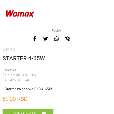
Podeli
WOMAX
STARTER 4-65W
RASVETA
Šifra artikla:
76810505
EAN:
4260763524618
- Starter za neonke S10 4-65W
Unesi količinu
59,00
RSD
DODAJ U KORPU