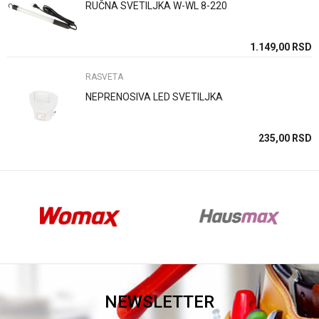
RUČNA SVETILJKA W-WL 8-220
Anti-spam zaštita - izračunajte koliko je 9 - 4 :
1.149,00
RSD
RASVETA
POŠALJI
NEPRENOSIVA LED SVETILJKA
235,00
RSD
NEWSLETTER