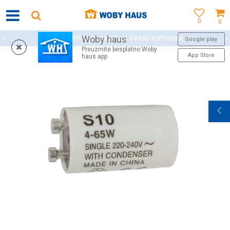
0
0
Woby haus
WOBY KARTICA NAGRAĐUJE SVAKU KUPOVINU!
Google play
Preuzmite besplatno Woby
App Store
haus app