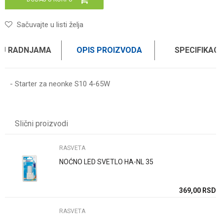
Sačuvajte u listi želja
 U RADNJAMA
OPIS PROIZVODA
SPECIFIKAC
- Starter za neonke S10 4-65W
Karakteristika
Vrednost
Ime/Nadimak
Kategorija
RASVETA
Slični proizvodi
Brend
WOMAX
Email
RASVETA
NOĆNO LED SVETLO HA-NL 35
Poruka
SD
369,00
RSD
SD
RASVETA