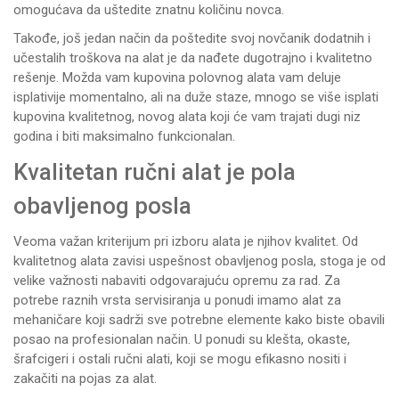
omogućava da uštedite znatnu količinu novca.
Takođe, još jedan način da poštedite svoj novčanik dodatnih i
učestalih troškova na alat je da nađete dugotrajno i kvalitetno
rešenje. Možda vam kupovina polovnog alata vam deluje
isplativije momentalno, ali na duže staze, mnogo se više isplati
kupovina kvalitetnog, novog alata koji će vam trajati dugi niz
godina i biti maksimalno funkcionalan.
Kvalitetan ručni alat je pola
obavljenog posla
Veoma važan kriterijum pri izboru alata je njihov kvalitet. Od
kvalitetnog alata zavisi uspešnost obavljenog posla, stoga je od
velike važnosti nabaviti odgovarajuću opremu za rad. Za
potrebe raznih vrsta servisiranja u ponudi imamo alat za
mehaničare koji sadrži sve potrebne elemente kako biste obavili
posao na profesionalan način. U ponudi su
klešta
, okaste,
šrafcigeri
i ostali ručni alati, koji se mogu efikasno nositi i
zakačiti na
pojas za alat
.