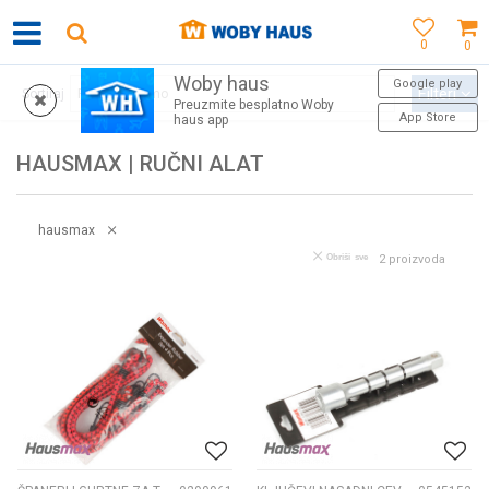
0
0
Woby haus
SIGURNO PLAĆANJE PLATNIM KARTICAMA
Google play
Filteri
Sortiraj
Preuzmite besplatno Woby
App Store
haus app
HAUSMAX | RUČNI ALAT
hausmax
Obriši sve
2
proizvoda