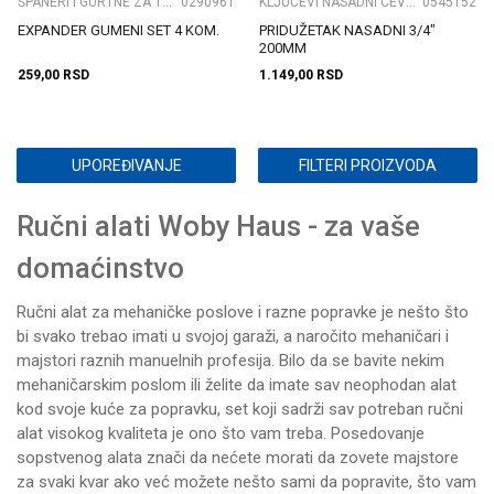
ŠPANERI I GURTNE ZA TERET
0290961
KLJUČEVI NASADNI CEVASTI
0545152
EXPANDER GUMENI SET 4 KOM.
PRIDUŽETAK NASADNI 3/4"
200MM
259,00
RSD
1.149,00
RSD
UPOREĐIVANJE
FILTERI PROIZVODA
Ručni alati Woby Haus - za vaše
domaćinstvo
Ručni alat za mehaničke poslove i razne popravke je nešto što
bi svako trebao imati u svojoj garaži, a naročito mehaničari i
majstori raznih manuelnih profesija. Bilo da se bavite nekim
mehaničarskim poslom ili želite da imate sav neophodan alat
kod svoje kuće za popravku, set koji sadrži sav potreban ručni
alat visokog kvaliteta je ono što vam treba. Posedovanje
sopstvenog alata znači da nećete morati da zovete majstore
za svaki kvar ako već možete nešto sami da popravite, što vam