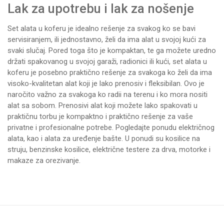
Lak za upotrebu i lak za nošenje
Set alata
u koferu je idealno rešenje za svakog ko se bavi
servisiranjem, ili jednostavno, želi da ima alat u svojoj kući za
svaki slučaj. Pored toga što je kompaktan, te ga možete uredno
držati spakovanog u svojoj garaži, radionici ili kući, set alata u
koferu je posebno praktično rešenje za svakoga ko želi da ima
visoko-kvalitetan alat koji je lako prenosiv i fleksibilan. Ovo je
naročito važno za svakoga ko radii na terenu i ko mora nositi
alat sa sobom. Prenosivi alat koji možete lako spakovati u
praktičnu torbu je kompaktno i praktično rešenje za vaše
privatne i profesionalne potrebe. Pogledajte ponudu
električnog
alata
, kao i alata za uređenje bašte. U ponudi su
kosilice na
struju
,
benzinske kosilice
,
električne testere za drva
,
motorke
i
makaze za orezivanje
.