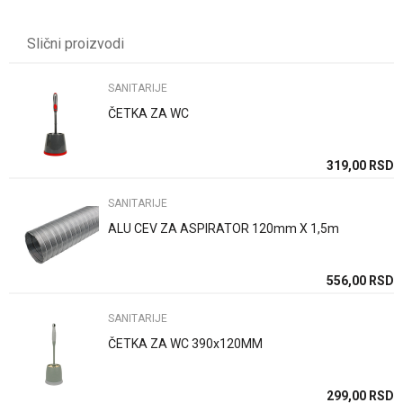
Ime/Nadimak
Kategorija
SANITARIJE
Slični proizvodi
Brend
RAKIĆ S.R
Email
SANITARIJE
ČETKA ZA WC
Poruka
SD
319,00
RSD
SANITARIJE
ALU CEV ZA ASPIRATOR 120mm X 1,5m
Anti-spam zaštita - izračunajte koliko je 6 - 1 :
SD
556,00
RSD
SANITARIJE
POŠALJI
ČETKA ZA WC 390x120MM
SD
299,00
RSD