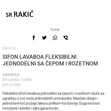
Podeli
RAKIĆ S.R
SIFON LAVABOA FLEKSIBILNI
JEDNODELNI SA ČEPOM I ROZETNOM
SANITARIJE
Šifra artikla:
S10000
EAN:
S10000
Fleksibilni sifoni lavaboa jednodelni sa čepom i rozetnom služe za
ugradnju u sve vrste jednodelnih umivaonika. Klasičan dizajn i
jednostavnost pružaju lakoću prilikom korišćenja. Dugovečnost
mrežaste rešetke i vijka garantovan
...