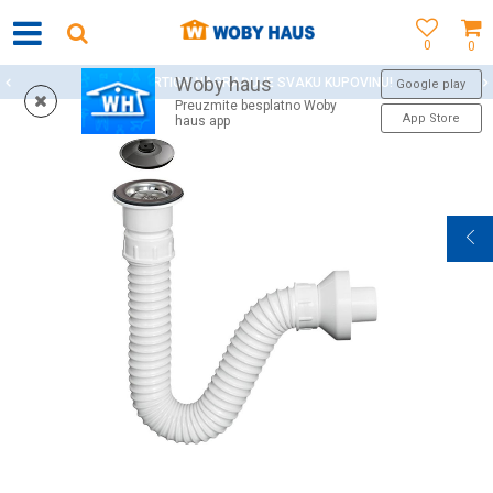
0
0
Woby haus
WOBY KARTICA NAGRAĐUJE SVAKU KUPOVINU!
Google play
Preuzmite besplatno Woby
App Store
haus app