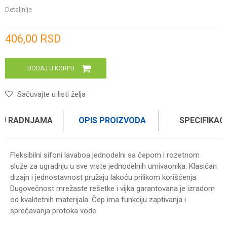
Detaljnije
Unesi količinu
406,00
RSD
DODAJ U KORPU
Sačuvajte u listi želja
 U RADNJAMA
OPIS PROIZVODA
SPECIFIKAC
Fleksibilni sifoni lavaboa jednodelni sa čepom i rozetnom
služe za ugradnju u sve vrste jednodelnih umivaonika. Klasičan
dizajn i jednostavnost pružaju lakoću prilikom korišćenja.
Dugovečnost mrežaste rešetke i vijka garantovana je izradom
od kvalitetnih materijala. Čep ima funkciju zaptivanja i
sprečavanja protoka vode.
Karakteristika
Vrednost