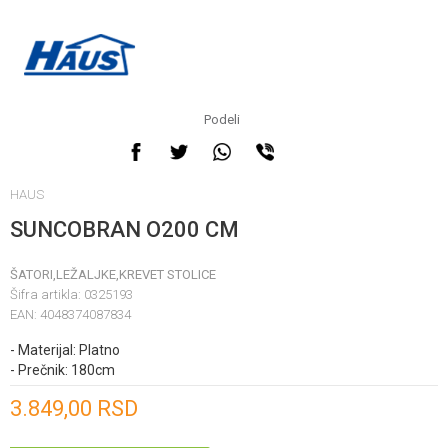
Podeli
HAUS
SUNCOBRAN O200 CM
ŠATORI,LEŽALJKE,KREVET STOLICE
Šifra artikla:
0325193
EAN:
4048374087834
- Materijal: Platno
- Prečnik: 180cm
Unesi količinu
3.849,00
RSD