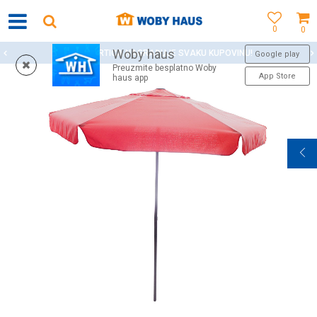
0
0
Woby haus
WOBY KARTICA NAGRAĐUJE SVAKU KUPOVINU!
Google play
Preuzmite besplatno Woby
App Store
haus app