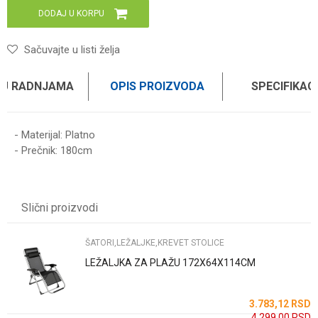
DODAJ U KORPU
Sačuvajte u listi želja
 U RADNJAMA
OPIS PROIZVODA
SPECIFIKAC
- Materijal: Platno
- Prečnik: 180cm
Karakteristika
Vrednost
Ime/Nadimak
Kategorija
ŠATORI,LEŽALJKE,KREVET STOLICE
Slični proizvodi
Težina specifikacija
0 kg
Email
Brend
HAUS
ŠATORI,LEŽALJKE,KREVET STOLICE
LEŽALJKA ZA PLAŽU 172X64X114CM
Poruka
SD
3.783,12
RSD
4.299,00
RSD