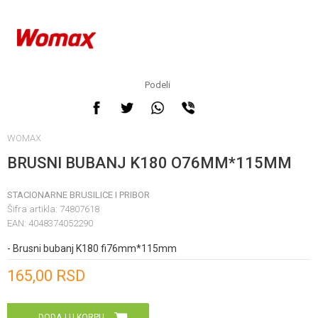
Podeli
WOMAX
BRUSNI BUBANJ K180 O76MM*115MM
STACIONARNE BRUSILICE I PRIBOR
Šifra artikla:
74807618
EAN:
4048374052290
- Brusni bubanj K180 fi76mm*115mm
Unesi količinu
165,00
RSD
DODAJ U KORPU