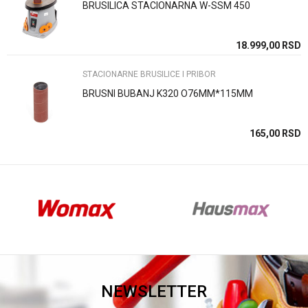
BRUSILICA STACIONARNA W-SSM 450
Anti-spam zaštita - izračunajte koliko je 6 - 1 :
SD
18.999,00
RSD
STACIONARNE BRUSILICE I PRIBOR
POŠALJI
BRUSNI BUBANJ K320 O76MM*115MM
165,00
RSD
NEWSLETTER