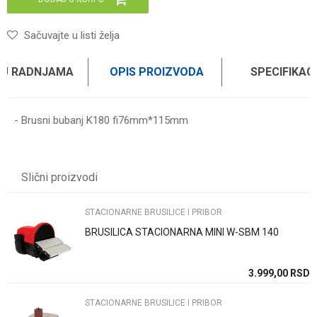
Sačuvajte u listi želja
 U RADNJAMA
OPIS PROIZVODA
SPECIFIKAC
- Brusni bubanj K180 fi76mm*115mm
Karakteristika
Vrednost
Ime/Nadimak
Kategorija
STACIONARNE BRUSILICE I PRIBOR
Slični proizvodi
Brend
WOMAX
Email
STACIONARNE BRUSILICE I PRIBOR
BRUSILICA STACIONARNA MINI W-SBM 140
Poruka
SD
3.999,00
RSD
STACIONARNE BRUSILICE I PRIBOR