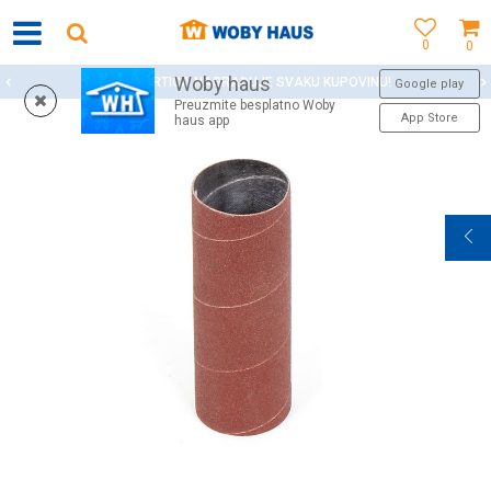
0
0
Woby haus
WOBY KARTICA NAGRAĐUJE SVAKU KUPOVINU!
Google play
Preuzmite besplatno Woby
App Store
haus app