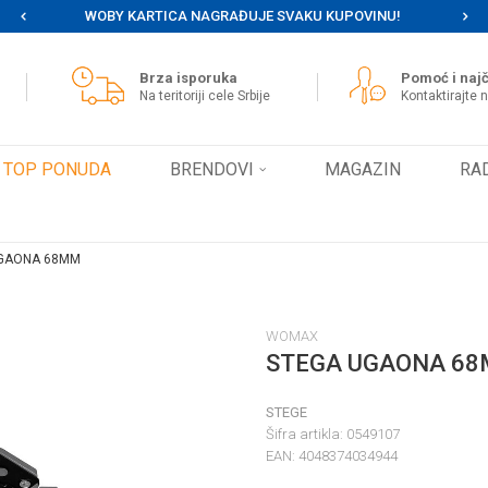
WOBY KARTICA NAGRAĐUJE SVAKU KUPOVINU!
MOG
Brza isporuka
Pomoć i najč
Na teritoriji cele Srbije
Kontaktirajte 
TOP PONUDA
BRENDOVI
MAGAZIN
RA
GAONA 68MM
WOMAX
STEGA UGAONA 6
STEGE
Šifra artikla:
0549107
EAN:
4048374034944