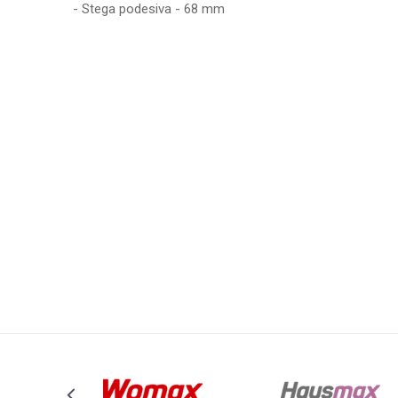
- Stega podesiva - 68 mm
Karakteristika
Ime/Nadimak
Kategorija
Brend
Poruka
Anti-spam zaštita - izračunajte koliko je 9 - 4 :
POŠALJI