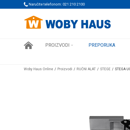
 PORUDŽBINE!
Naručite telefonom: 021 210 2100
SIGURNO PLAĆANJE PLATNIM KARTICAMA
PROIZVODI
PREPORUKA
Woby Haus Online
Proizvodi
RUČNI ALAT
STEGE
STEGA U