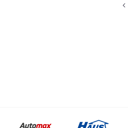
4.499,00
RSD
STEGE
STEGA
Vrednost
Email
BRAVARSKA -
STEGE
ROTIRAJUĆA
80MM
WOMAX
449,00
RSD
STEGE
STEGA
ŠTIPALJKA
100mm
339,00
RSD
STEGE
STEGA
ŠTIPALJKA
75mm