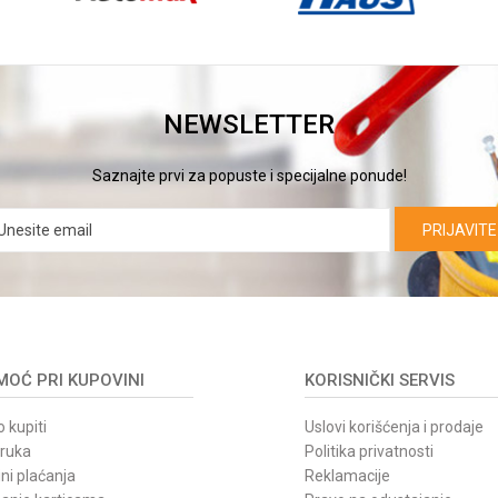
NEWSLETTER
Saznajte prvi za popuste i specijalne ponude!
PRIJAVITE
OĆ PRI KUPOVINI
KORISNIČKI SERVIS
 kupiti
Uslovi korišćenja i prodaje
oruka
Politika privatnosti
ni plaćanja
Reklamacije