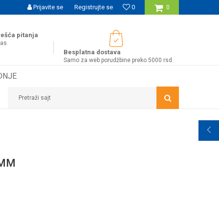
UĆNOST BESPLATNE ISPORUKE ZA WEB PORUDŽBINE!
Prijavite se
Registrujte se
0
0
ešća pitanja
nas
Besplatna dostava
Samo za web porudžbine preko 5000 rsd.
DNJE
Pretraži sajt
8MM