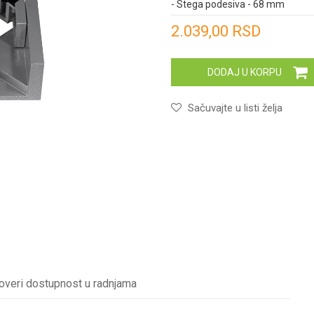
- Stega podesiva - 68 mm
Unesi količinu
2.039,00
RSD
DODAJ U KORPU
Sačuvajte u listi želja
overi dostupnost u radnjama