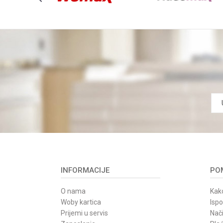
INFORMACIJE
POM
O nama
Kako
Woby kartica
Isp
Prijemi u servis
Nači