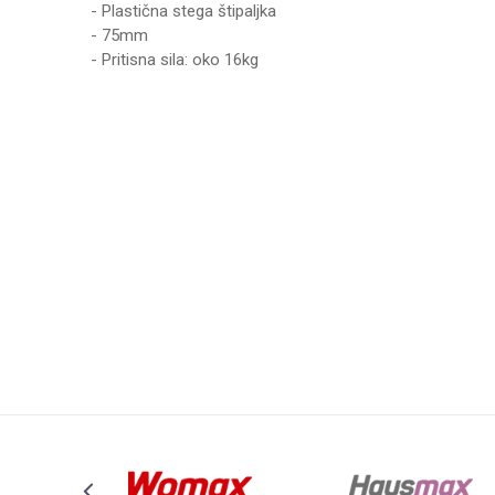
- Plastična stega štipaljka
- 75mm
- Pritisna sila: oko 16kg
Karakteristika
Ime/Nadimak
Kategorija
Brend
Poruka
Anti-spam zaštita - izračunajte koliko je 9 - 4 :
POŠALJI