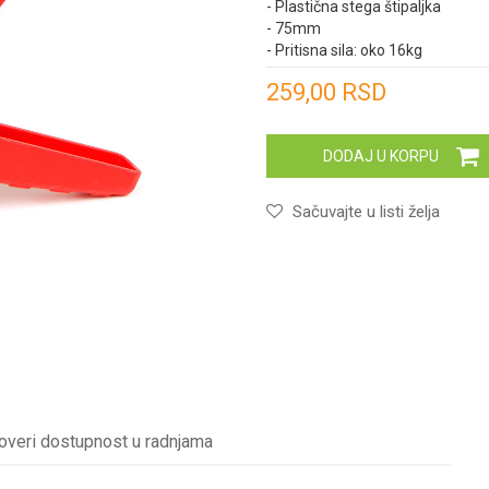
- Plastična stega štipaljka
- 75mm
- Pritisna sila: oko 16kg
Unesi količinu
259,00
RSD
DODAJ U KORPU
Sačuvajte u listi želja
overi dostupnost u radnjama