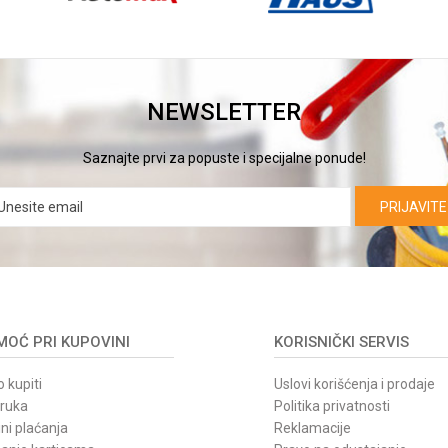
NEWSLETTER
Saznajte prvi za popuste i specijalne ponude!
PRIJAVITE
OĆ PRI KUPOVINI
KORISNIČKI SERVIS
 kupiti
Uslovi korišćenja i prodaje
oruka
Politika privatnosti
ni plaćanja
Reklamacije