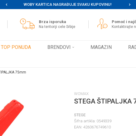
WOBY KARTICA NAGRAĐUJE SVAKU KUPOVINU!
MOG
Brza isporuka
Pomoć i najč
Na teritoriji cele Srbije
Kontaktirajte 
TOP PONUDA
BRENDOVI
MAGAZIN
RA
TIPALJKA 75mm
WOMAX
STEGA ŠTIPALJKA
STEGE
Šifra artikla:
0549339
EAN:
4260676749610