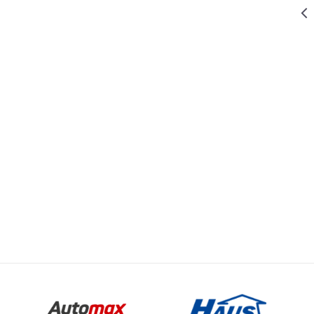
4.499,00
RSD
STEGE
STEGA
BRAVARSKA -
ROTIRAJUĆA
Vrednost
Email
80MM
STEGE
449,00
RSD
STEGE
STEGA
WOMAX
ŠTIPALJKA
100mm
339,00
RSD
STEGE
STEGA
ŠTIPALJKA
75mm