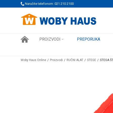
 PORUDŽBINE!
Naručite telefonom: 021 210 2100
SIGURNO PLAĆANJE PLATNIM KARTICAMA
PROIZVODI
PREPORUKA
Woby Haus Online
Proizvodi
RUČNI ALAT
STEGE
STEGA Š