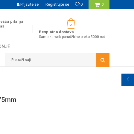
UĆNOST BESPLATNE ISPORUKE ZA WEB PORUDŽBINE!
Prijavite se
Registrujte se
0
0
ešća pitanja
nas
Besplatna dostava
Samo za web porudžbine preko 5000 rsd.
DNJE
Pretraži sajt
 75mm