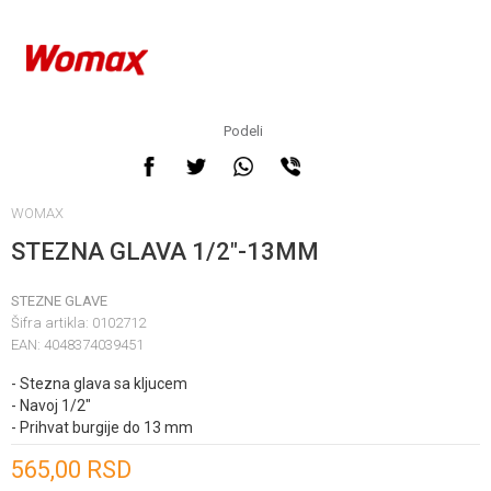
Podeli
WOMAX
STEZNA GLAVA 1/2"-13MM
STEZNE GLAVE
Šifra artikla:
0102712
EAN:
4048374039451
- Stezna glava sa kljucem
- Navoj 1/2"
- Prihvat burgije do 13 mm
Unesi količinu
565,00
RSD