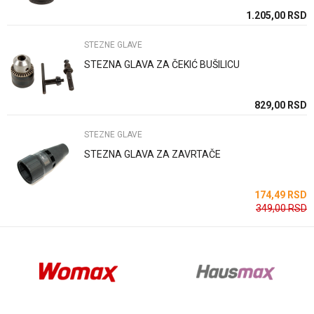
SD
1.205,00
RSD
STEZNE GLAVE
STEZNA GLAVA ZA ČEKIĆ BUŠILICU
Anti-spam zaštita - izračunajte koliko je 4 + 1 :
SD
829,00
RSD
STEZNE GLAVE
POŠALJI
STEZNA GLAVA ZA ZAVRTAČE
SD
174,49
RSD
349,00
RSD