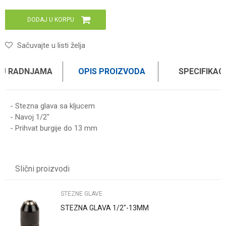
DODAJ U KORPU
Sačuvajte u listi želja
 U RADNJAMA
OPIS PROIZVODA
SPECIFIKAC
- Stezna glava sa kljucem
- Navoj 1/2"
- Prihvat burgije do 13 mm
Karakteristika
Vrednost
Ime/Nadimak
Kategorija
STEZNE GLAVE
Slični proizvodi
Brend
WOMAX
Email
STEZNE GLAVE
STEZNA GLAVA 1/2"-13MM
Poruka