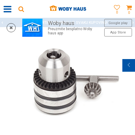
0
0
Woby haus
WOBY KARTICA NAGRAĐUJE SVAKU KUPOVINU!
Google play
Preuzmite besplatno Woby
App Store
haus app