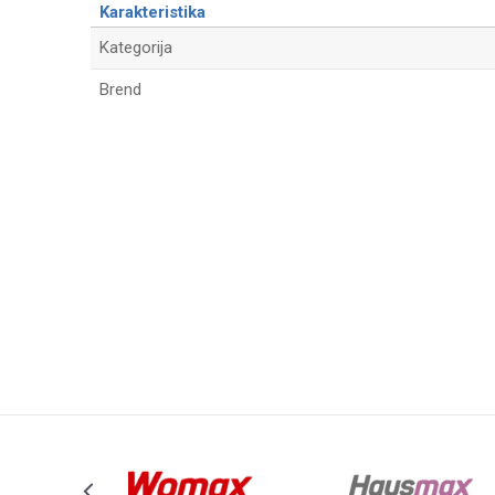
Karakteristika
Kategorija
Brend
Ime/Nadimak
Poruka
Anti-spam zaštita - izračunajte koliko je 6 - 1 :
POŠALJI