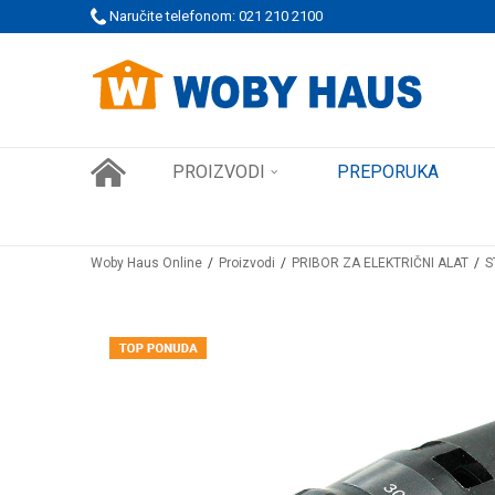
 PORUDŽBINE!
Naručite telefonom: 021 210 2100
SIGURNO PLAĆANJE PLATNIM KARTICAMA
PROIZVODI
PREPORUKA
Woby Haus Online
Proizvodi
PRIBOR ZA ELEKTRIČNI ALAT
S