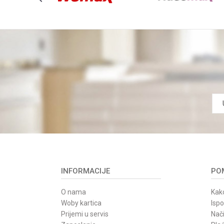
INFORMACIJE
POM
O nama
Kako
Woby kartica
Isp
Prijemi u servis
Nači