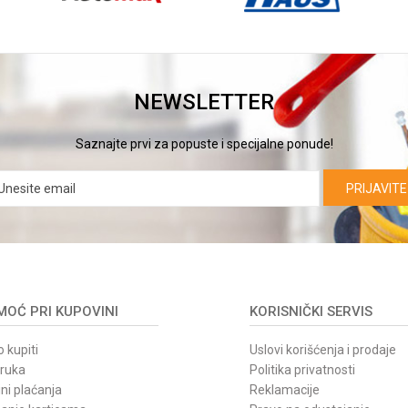
NEWSLETTER
Saznajte prvi za popuste i specijalne ponude!
PRIJAVITE
OĆ PRI KUPOVINI
KORISNIČKI SERVIS
 kupiti
Uslovi korišćenja i prodaje
oruka
Politika privatnosti
ni plaćanja
Reklamacije