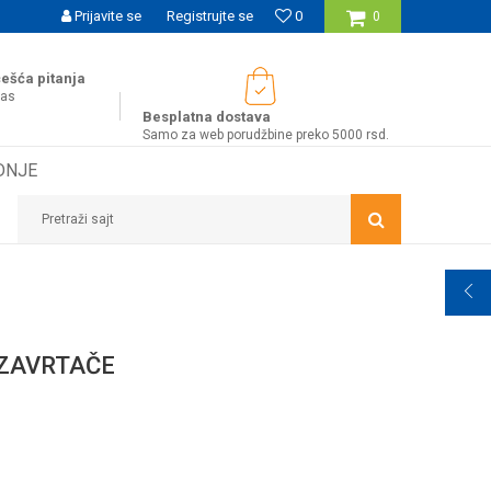
UĆNOST BESPLATNE ISPORUKE ZA WEB PORUDŽBINE!
Prijavite se
Registrujte se
0
0
ešća pitanja
nas
Besplatna dostava
Samo za web porudžbine preko 5000 rsd.
DNJE
Pretraži sajt
 ZAVRTAČE