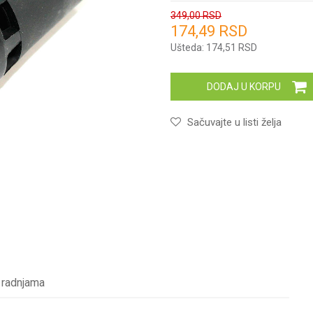
349,00
RSD
174,49
RSD
Unesi količinu
Ušteda:
174,51
RSD
DODAJ U KORPU
Sačuvajte u listi želja
 radnjama