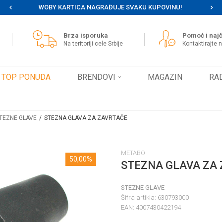
WOBY KARTICA NAGRAĐUJE SVAKU KUPOVINU!
MOG
Brza isporuka
Pomoć i najč
Na teritoriji cele Srbije
Kontaktirajte 
TOP PONUDA
BRENDOVI
MAGAZIN
RA
TEZNE GLAVE
STEZNA GLAVA ZA ZAVRTAČE
METABO
50,00
%
STEZNA GLAVA ZA
STEZNE GLAVE
Šifra artikla:
630793000
EAN:
4007430422194