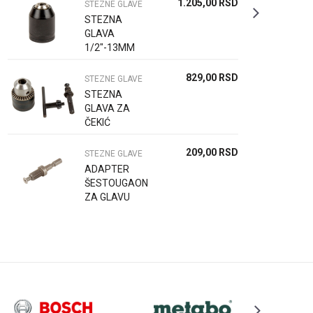
1.205,00
RSD
STEZNE GLAVE
STEZNA
GLAVA
1/2"-13MM
829,00
RSD
STEZNE GLAVE
STEZNA
GLAVA ZA
ČEKIĆ
BUŠILICU
209,00
RSD
STEZNE GLAVE
ADAPTER
ŠESTOUGAONI
ZA GLAVU
3/8"