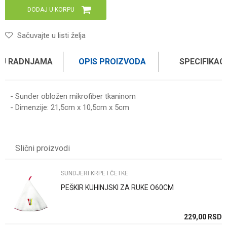
DODAJ U KORPU
Sačuvajte u listi želja
 U RADNJAMA
OPIS PROIZVODA
SPECIFIKAC
- Sunđer obložen mikrofiber tkaninom
- Dimenzije: 21,5cm x 10,5cm x 5cm
Karakteristika
Vrednost
Ime/Nadimak
Kategorija
SUNDJERI KRPE I ČETKE
Slični proizvodi
Brend
AUTOMAX
Email
SUNDJERI KRPE I ČETKE
PEŠKIR KUHINJSKI ZA RUKE O60CM
Poruka
SD
229,00
RSD