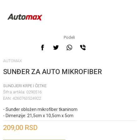
Podeli
AUTOMAX
SUNĐER ZA AUTO MIKROFIBER
SUNDJERI KRPE I ČETKE
Šifra artikla:
0290516
EAN:
4260763524922
- Sunđer obložen mikrofiber tkaninom
- Dimenzije: 21,5cm x 10,5cm x 5cm
Unesi količinu
209,00
RSD