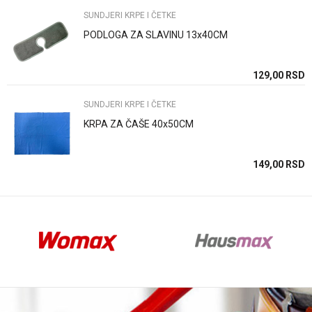
SUNDJERI KRPE I ČETKE
PODLOGA ZA SLAVINU 13x40CM
Anti-spam zaštita - izračunajte koliko je 4 + 1 :
SD
129,00
RSD
SUNDJERI KRPE I ČETKE
POŠALJI
KRPA ZA ČAŠE 40x50CM
SD
149,00
RSD