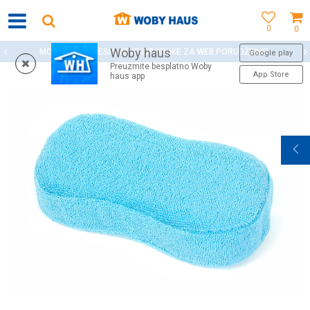
0
0
Woby haus
MOGUĆNOST BESPLATNE ISPORUKE ZA WEB PORUDŽBINE!
Google play
Preuzmite besplatno Woby
App Store
haus app