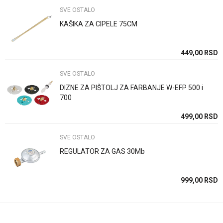
Brend
HAUSMAX
SVE OSTALO
KAŠIKA ZA CIPELE 75CM
Poruka
SD
449,00
RSD
SVE OSTALO
DIZNE ZA PIŠTOLJ ZA FARBANJE W-EFP 500 i
700
Anti-spam zaštita - izračunajte koliko je 2 + 3 :
SD
499,00
RSD
SVE OSTALO
POŠALJI
REGULATOR ZA GAS 30Mb
SD
999,00
RSD