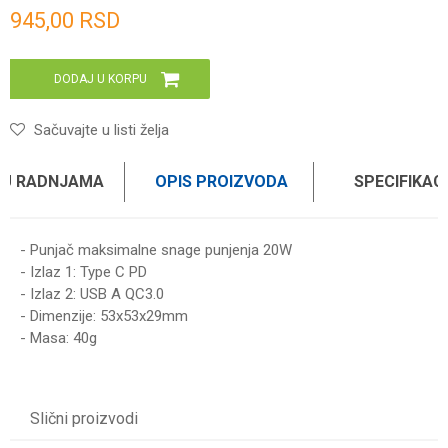
Unesi količinu
945,00
RSD
DODAJ U KORPU
Sačuvajte u listi želja
 U RADNJAMA
OPIS PROIZVODA
SPECIFIKAC
- Punjač maksimalne snage punjenja 20W
- Izlaz 1: Type C PD
- Izlaz 2: USB A QC3.0
- Dimenzije: 53x53x29mm
- Masa: 40g
Karakteristika
Vrednost
Ime/Nadimak
Kategorija
SVE OSTALO
Slični proizvodi
Težina specifikacija
0 kg
Email