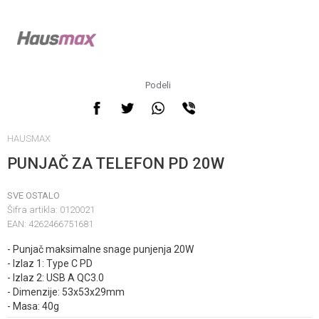
Podeli
HAUSMAX
PUNJAČ ZA TELEFON PD 20W
SVE OSTALO
Šifra artikla:
0120021
EAN:
4262466751681
- Punjač maksimalne snage punjenja 20W
- Izlaz 1: Type C PD
- Izlaz 2: USB A QC3.0
- Dimenzije: 53x53x29mm
- Masa: 40g