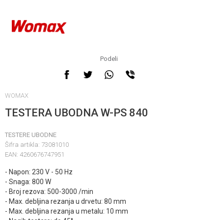
Podeli
WOMAX
TESTERA UBODNA W-PS 840
TESTERE UBODNE
Šifra artikla:
73081010
EAN:
4260676747951
- Napon: 230 V - 50 Hz
- Snaga: 800 W
- Broj rezova: 500-3000 /min
- Max. debljina rezanja u drvetu: 80 mm
- Max. debljina rezanja u metalu: 10 mm