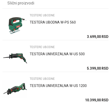
Slični proizvodi
Težina specifikacija
0 kg
Email
Brend
WOMAX
TESTERE UBODNE
TESTERA UBODNA W-PS 560
LASER
DA
Poruka
MAX. DEBLJINA SEČENJA
80mm
SD
3.699,00
RSD
SDS PRIHVAT
NE
TESTERE UBODNE
TESTERA UNIVERZALNA W-US 500
Anti-spam zaštita - izračunajte koliko je 4 + 1 :
SD
5.399,00
RSD
TESTERE UBODNE
POŠALJI
TESTERA UNIVERZALNA W-US 1200
SD
10.399,00
RSD