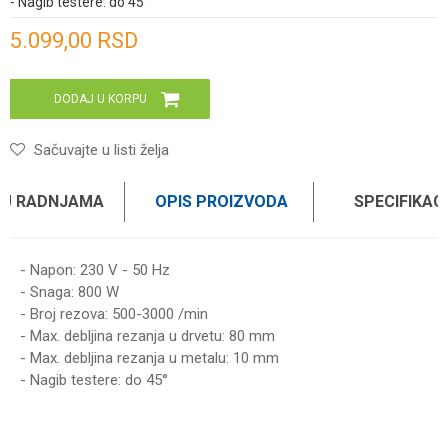
- Nagib testere: do 45°
Unesi količinu
5.099,00
RSD
DODAJ U KORPU
Sačuvajte u listi želja
 U RADNJAMA
OPIS PROIZVODA
SPECIFIKAC
- Napon: 230 V - 50 Hz
- Snaga: 800 W
- Broj rezova: 500-3000 /min
- Max. debljina rezanja u drvetu: 80 mm
- Max. debljina rezanja u metalu: 10 mm
- Nagib testere: do 45°
UPUTSTVO ZA KORIŠĆENJE
Karakteristika
Vrednost
Ime/Nadimak
Preuzmite uputstvo
Kategorija
TESTERE UBODNE