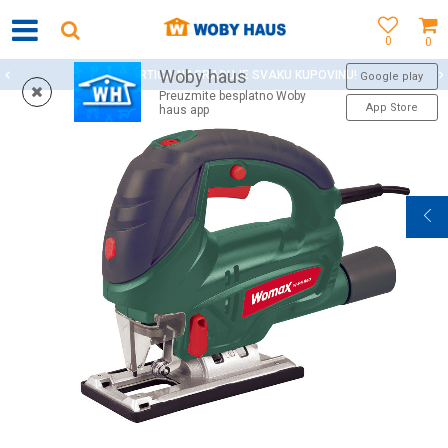
0
0
Woby haus
WOBY KARTICA NAGRAĐUJE SVAKU KUPOVINU!
Google play
Preuzmite besplatno Woby
App Store
haus app