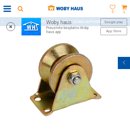
0
0
Woby haus
WOBY KARTICA NAGRAĐUJE SVAKU KUPOVINU!
Google play
Preuzmite besplatno Woby
App Store
haus app