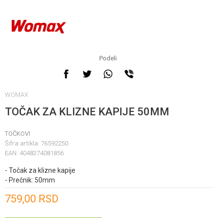
Podeli
WOMAX
TOČAK ZA KLIZNE KAPIJE 50MM
TOČKOVI
Šifra artikla:
76592250
EAN:
4048374081856
- Točak za klizne kapije
- Prečnik: 50mm
Unesi količinu
759,00
RSD