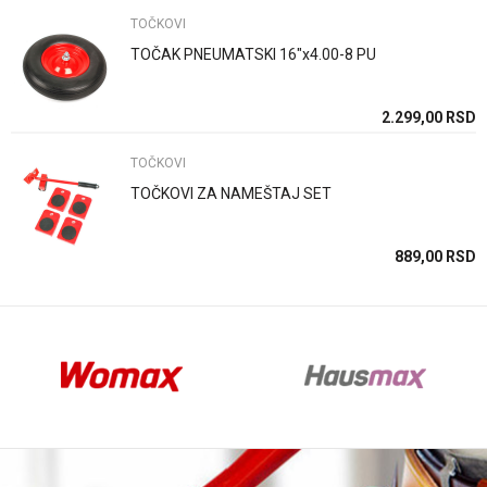
TOČKOVI
TOČAK PNEUMATSKI 16"x4.00-8 PU
Anti-spam zaštita - izračunajte koliko je 9 - 4 :
SD
2.299,00
RSD
TOČKOVI
POŠALJI
TOČKOVI ZA NAMEŠTAJ SET
SD
889,00
RSD