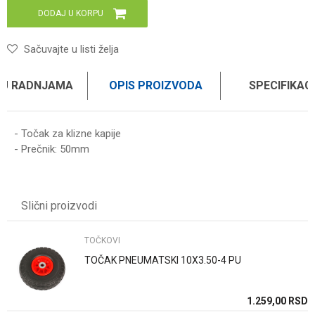
DODAJ U KORPU
Sačuvajte u listi želja
 U RADNJAMA
OPIS PROIZVODA
SPECIFIKAC
- Točak za klizne kapije
- Prečnik: 50mm
Karakteristika
Vrednost
Ime/Nadimak
Kategorija
TOČKOVI
Slični proizvodi
Brend
WOMAX
Email
TOČKOVI
TOČAK PNEUMATSKI 10X3.50-4 PU
Poruka
SD
1.259,00
RSD