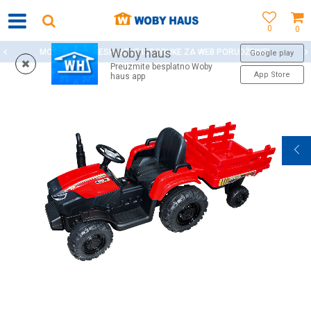
0
0
Woby haus
MOGUĆNOST BESPLATNE ISPORUKE ZA WEB PORUDŽBINE!
Google play
Preuzmite besplatno Woby
App Store
haus app