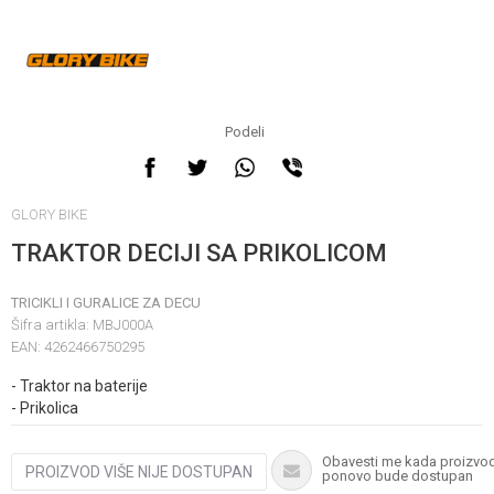
Obavestite me kada
proizvod bude dostupan
Podeli
GLORY BIKE
TRAKTOR DECIJI SA PRIKOLICOM
TRICIKLI I GURALICE ZA DECU
Šifra artikla:
MBJ000A
EAN:
4262466750295
Unesi količinu
- Traktor na baterije
- Prikolica
Obavesti me kada proizvo
PROIZVOD VIŠE NIJE DOSTUPAN
ponovo bude dostupan