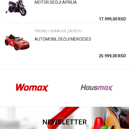
MOTOR DEČIJI APRILIA
Anti-spam zaštita - izračunajte koliko je 9 - 4 :
SD
17.999,00
RSD
TRICIKLI I GURALICE ZA DECU
POŠALJI
AUTOMOBIL DEČIJI MERCEDES
SD
25.999,00
RSD
NEWSLETTER