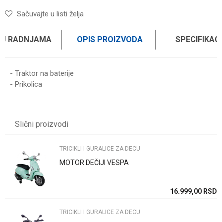
Sačuvajte u listi želja
 U RADNJAMA
OPIS PROIZVODA
SPECIFIKAC
- Traktor na baterije
- Prikolica
Karakteristika
Vrednost
Ime/Nadimak
Kategorija
TRICIKLI I GURALICE ZA DECU
Slični proizvodi
Težina specifikacija
0 kg
Email
Brend
GLORY BIKE
TRICIKLI I GURALICE ZA DECU
MOTOR DEČIJI VESPA
Poruka
SD
16.999,00
RSD
TRICIKLI I GURALICE ZA DECU