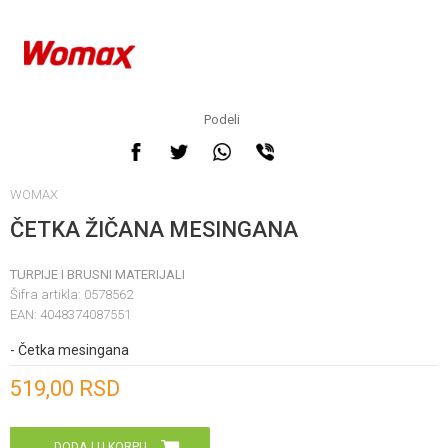
Podeli
WOMAX
ČETKA ŽIČANA MESINGANA
TURPIJE I BRUSNI MATERIJALI
Šifra artikla:
0578562
EAN:
4048374087551
- Četka mesingana
Unesi količinu
519,00
RSD
DODAJ U KORPU