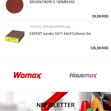
BRUSNI PAPIR O 180MM K40
Anti-spam zaštita - izračunajte koliko je 4 + 1 :
SD
39,00
RSD
TURPIJE I BRUSNI MATERIJALI
POŠALJI
EXPERT sunđer S471 69x97x26mm fini
SD
125,00
RSD
NEWSLETTER