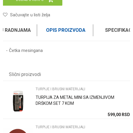
Sačuvajte u listi želja
 U RADNJAMA
OPIS PROIZVODA
SPECIFIKAC
- Četka mesingana
Karakteristika
Vrednost
Ime/Nadimak
Kategorija
TURPIJE I BRUSNI MATERIJALI
Slični proizvodi
Brend
WOMAX
Email
TURPIJE I BRUSNI MATERIJALI
TURPIJA ZA METAL MINI SA IZMENJIVOM
Poruka
DRŠKOM SET 7 KOM
SD
599,00
RSD
TURPIJE I BRUSNI MATERIJALI