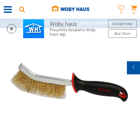
0
0
Woby haus
WOBY KARTICA NAGRAĐUJE SVAKU KUPOVINU!
Google play
Preuzmite besplatno Woby
App Store
haus app