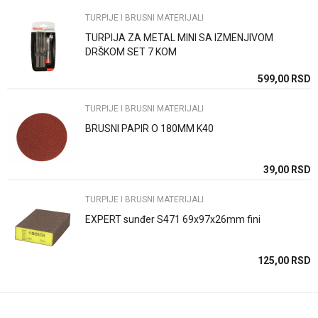
TURPIJE I BRUSNI MATERIJALI
TURPIJA ZA METAL MINI SA IZMENJIVOM
Poruka
DRŠKOM SET 7 KOM
SD
599,00
RSD
TURPIJE I BRUSNI MATERIJALI
BRUSNI PAPIR O 180MM K40
Anti-spam zaštita - izračunajte koliko je 6 - 1 :
SD
39,00
RSD
TURPIJE I BRUSNI MATERIJALI
POŠALJI
EXPERT sunđer S471 69x97x26mm fini
SD
125,00
RSD