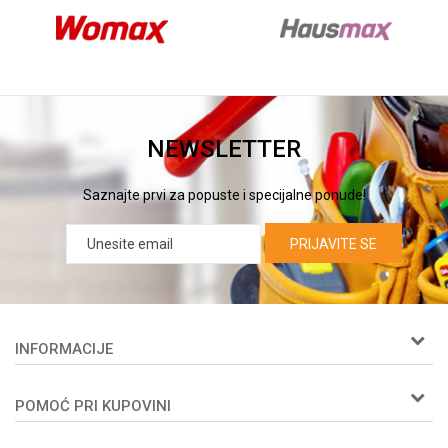
NEWSLETTER
Saznajte prvi za popuste i specijalne ponude!
PRIJAVITE SE
INFORMACIJE
O nama
POMOĆ PRI KUPOVINI
Woby kartica
Prijemi u servis