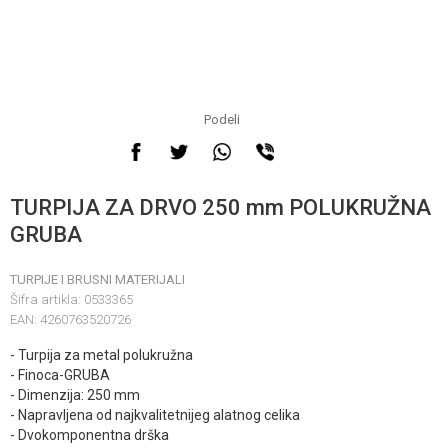
Podeli
TURPIJA ZA DRVO 250 mm POLUKRUŽNA
GRUBA
TURPIJE I BRUSNI MATERIJALI
Šifra artikla:
0533365
EAN:
4260763520726
- Turpija za metal polukružna
- Finoca-GRUBA
- Dimenzija: 250 mm
- Napravljena od najkvalitetnijeg alatnog celika
- Dvokomponentna drška