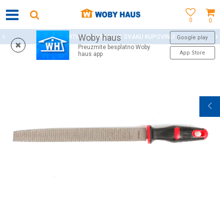
0
0
Woby haus
WOBY KARTICA NAGRAĐUJE SVAKU KUPOVINU!
Google play
Preuzmite besplatno Woby
App Store
haus app