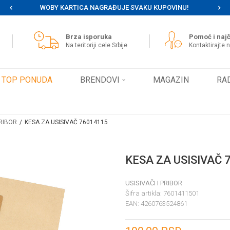
WOBY KARTICA NAGRAĐUJE SVAKU KUPOVINU!
MOG
Brza isporuka
Pomoć i najč
Na teritoriji cele Srbije
Kontaktirajte 
TOP PONUDA
BRENDOVI
MAGAZIN
RA
PRIBOR
KESA ZA USISIVAČ 76014115
KESA ZA USISIVAČ 
USISIVAČI I PRIBOR
Šifra artikla:
7601411501
EAN:
4260763524861
Unesi količinu