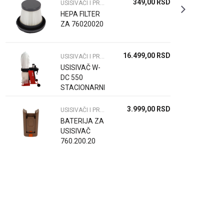
349,00
RSD
USISIVAČI I PRIBOR
HEPA FILTER
ZA 76020020
16.499,00
RSD
USISIVAČI I PRIBOR
USISIVAČ W-
DC 550
STACIONARNI
3.999,00
RSD
USISIVAČI I PRIBOR
BATERIJA ZA
USISIVAČ
760.200.20