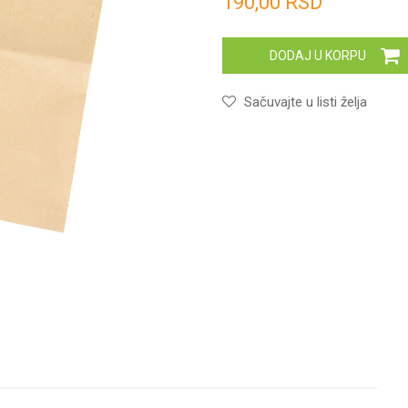
190,00
RSD
DODAJ U KORPU
Sačuvajte u listi želja