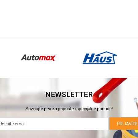
NEWSLETTER
Saznajte prvi za popuste i specijalne ponude!
PRIJAVITE