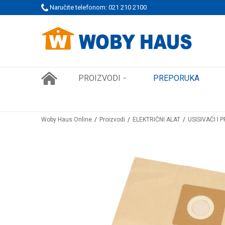
 PORUDŽBINE!
Naručite telefonom: 021 210 2100
SIGURNO PLAĆANJE PLATNIM KARTICAMA
PROIZVODI
PREPORUKA
Woby Haus Online
Proizvodi
ELEKTRIČNI ALAT
USISIVAČI I 