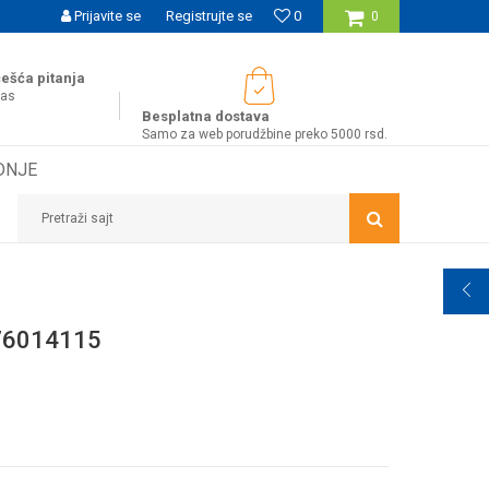
UĆNOST BESPLATNE ISPORUKE ZA WEB PORUDŽBINE!
Prijavite se
Registrujte se
0
0
ešća pitanja
nas
Besplatna dostava
Samo za web porudžbine preko 5000 rsd.
DNJE
Pretraži sajt
76014115