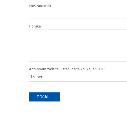
Ime/Nadimak
Poruka
Anti-spam zaštita - izračunajte koliko je 2 + 3 :
POŠALJI