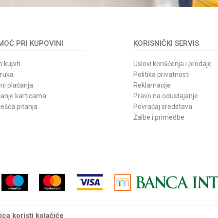
OĆ PRI KUPOVINI
KORISNIČKI SERVIS
 kupiti
Uslovi korišćenja i prodaje
oruka
Politika privatnosti
ni plaćanja
Reklamacije
ćanje karticama
Pravo na odustajanje
ešća pitanja
Povraćaj sredstava
Žalbe i primedbe
ca koristi kolačiće