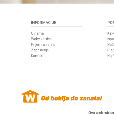
INFORMACIJE
POM
O nama
Kako
Woby kartica
Isp
Prijemi u servis
Nači
Zaposlenje
Pla
Kontakt
Najč
Ova web-strani