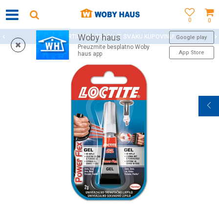
0
0
Woby haus
WOBY KARTICA NAGRAĐUJE SVAKU KUPOVINU!
Google play
Preuzmite besplatno Woby
App Store
haus app