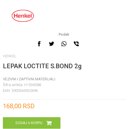
Podeli
HENKEL
LEPAK LOCTITE S.BOND 2g
VEZIVNI I ZAPTIVNI MATERIJALI
Šifra artikla:
H1536388
EAN:
5900364532696
Unesi količinu
168,00
RSD
DODAJ U KORPU