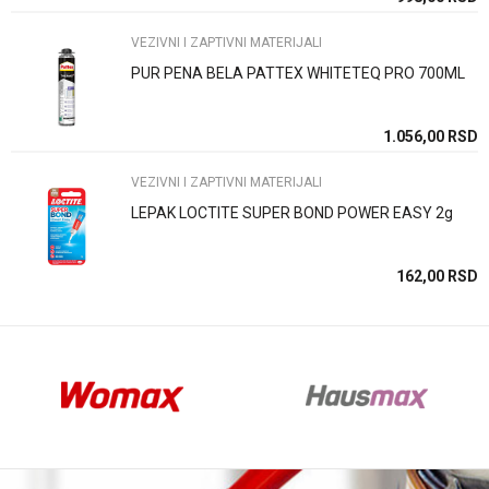
VEZIVNI I ZAPTIVNI MATERIJALI
PUR PENA BELA PATTEX WHITETEQ PRO 700ML
Anti-spam zaštita - izračunajte koliko je 9 - 4 :
SD
1.056,00
RSD
VEZIVNI I ZAPTIVNI MATERIJALI
POŠALJI
LEPAK LOCTITE SUPER BOND POWER EASY 2g
SD
162,00
RSD