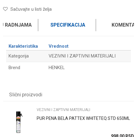
Sačuvajte u listi želja
 U RADNJAMA
SPECIFIKACIJA
KOMENTAR
Karakteristika
Vrednost
Kategorija
VEZIVNI I ZAPTIVNI MATERIJALI
Brend
HENKEL
Ime/Nadimak
Slični proizvodi
Email
VEZIVNI I ZAPTIVNI MATERIJALI
PUR PENA BELA PATTEX WHITETEQ STD 650ML
Poruka
SD
998,00
RSD